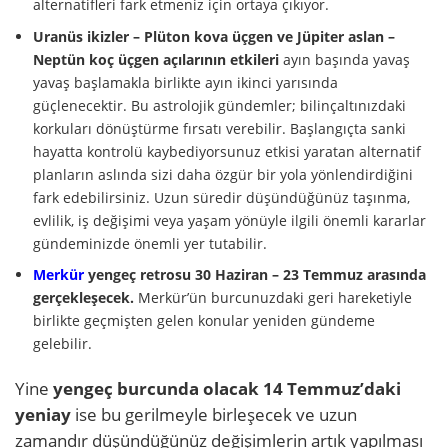
alternatifleri fark etmeniz için ortaya çıkıyor.
Uranüs ikizler – Plüton kova üçgen ve Jüpiter aslan –
Neptün koç üçgen açılarının etkileri
ayın başında yavaş
yavaş başlamakla birlikte ayın ikinci yarısında
güçlenecektir. Bu astrolojik gündemler; bilinçaltınızdaki
korkuları dönüştürme fırsatı verebilir. Başlangıçta sanki
hayatta kontrolü kaybediyorsunuz etkisi yaratan alternatif
planların aslında sizi daha özgür bir yola yönlendirdiğini
fark edebilirsiniz. Uzun süredir düşündüğünüz taşınma,
evlilik, iş değişimi veya yaşam yönüyle ilgili önemli kararlar
gündeminizde önemli yer tutabilir.
Merkür
yengeç retrosu 30 Haziran – 23 Temmuz arasında
gerçekleşecek.
Merkür’ün burcunuzdaki geri hareketiyle
birlikte geçmişten gelen konular yeniden gündeme
gelebilir.
Yine
yengeç burcunda olacak 14 Temmuz’daki
yeniay
ise bu gerilmeyle birleşecek ve uzun
zamandır düşündüğünüz değişimlerin artık yapılması