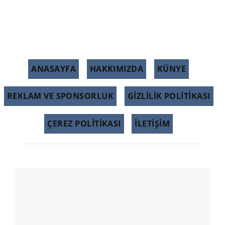
ANASAYFA
HAKKIMIZDA
KÜNYE
REKLAM VE SPONSORLUK
GIZLILIK POLITIKASI
ÇEREZ POLITIKASI
İLETİŞİM