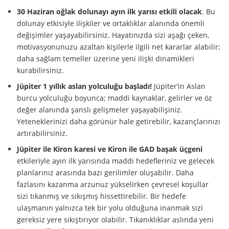
30 Haziran oğlak dolunayı
ayın ilk yarısı etkili olacak
. Bu
dolunay etkisiyle ilişkiler ve ortaklıklar alanında önemli
değişimler yaşayabilirsiniz. Hayatınızda sizi aşağı çeken,
motivasyonunuzu azaltan kişilerle ilgili net kararlar alabilir;
daha sağlam temeller üzerine yeni ilişki dinamikleri
kurabilirsiniz.
Jüpiter 1 yıllık aslan yolculuğu başladı!
Jüpiter’in Aslan
burcu yolculuğu boyunca; maddi kaynaklar, gelirler ve öz
değer alanında şanslı gelişmeler yaşayabilişiniz.
Yeteneklerinizi daha görünür hale getirebilir, kazançlarınızı
artırabilirsiniz.
Jüpiter ile Kiron karesi ve Kiron ile GAD başak üçgeni
etkileriyle ayın ilk yarısında maddi hedefleriniz ve gelecek
planlarınız arasında bazı gerilimler oluşabilir. Daha
fazlasını kazanma arzunuz yükselirken çevresel koşullar
sizi tıkanmış ve sıkışmış hissettirebilir. Bir hedefe
ulaşmanın yalnızca tek bir yolu olduğuna inanmak sizi
gereksiz yere sıkıştırıyor olabilir. Tıkanıklıklar aslında yeni