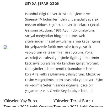
ŞEYDA ŞIPAR ÖZOK
İstanbul Bilgi Üniversitesi’nde İşletme ve
Sinema-TV bölümlerinden çift anadal yaparak
mezun oldum. Üçüncü üniversite olarak Çocuk
Gelişimi okudum. 1986 Aydın doğumluyum.
Sosyal medyadan blog sitelerine, web
sitelerinden masal uygulamalarına kadar geniş
bir yelpazede farklı mecralar için yazarlık
yapıyorum ve tasarımlar üretiyorum. Yoga,
astroloji ve ruhsal gelişimle ilgili eğitimlerimin
katkısıyla bu alanlarda kendimi geliştiriyorum.
Deneyimlerle hem kendi tekamülüme hem
kolektife katkı sağlamaya çalışıyorum. Müzik ve
resim vazgeçilmezlerim arasında yer alıyor. Eşim
ve kedimle Seferihisar’da doğayla iç içe bir
yaşamımız var. Özetle Şeyda böyle biri... :)
Yükselen Yay Burcu
Yükselen Terazi Burcu
Temmuz 2026 Aylık Yorumu
Temmuz 2026 Aylık Yorumu