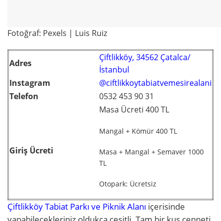
Fotoğraf: Pexels | Luis Ruiz
Çiftlikköy, 34562 Çatalca/
Adres
İstanbul
Instagram
@ciftlikkoytabiatvemesirealani
Telefon
0532 453 90 31
Masa Ücreti 400 TL
Mangal + Kömür 400 TL
Giriş Ücreti
Masa + Mangal + Semaver 1000
TL
Otopark: Ücretsiz
Çiftlikköy Tabiat Parkı ve Piknik Alanı
içerisinde
yapabilecekleriniz oldukça çeşitli. Tam bir kuş cenneti