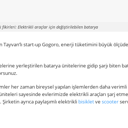
 fikirleri: Elektrikli araçlar için değiştirilebilen batarya
ren Tayvan’lı start-up Gogoro, enerji tüketimini büyük ölçüd
gelerine yerleştirilen batarya ünitelerine gidip şarjı biten ba
yorsunuz.
emler her zaman bireysel yapılan işlemlerden daha verimli
iteleri sayesinde evlerimizde elektrikli araçları şarj etme
Şirketin ayrıca paylaşımlı elektrikli
bisiklet
ve
scooter
serv