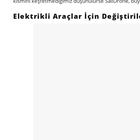
kısmını keşfetmediğimiz düşünülürse SailDrone, büyü
Elektrikli Araçlar İçin Değiştir