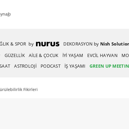
aynağı
ĞLIK & SPOR
.
by
.
DEKORASYON
.
by
.
Nish Solutio
GÜZELLIK
AİLE & ÇOCUK
İYİ YAŞAM
EVCIL HAYVAN
MO
SAAT
ASTROLOJI
PODCAST
İŞ YAŞAMI
GREEN UP MEETI
rülebilirlik Fikirleri