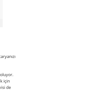
e
taryanızı
 oluyor.
k için
isi de