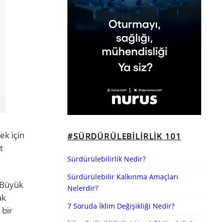
ek için
#SÜRDÜRÜLEBILIRLIK 101
t
Sürdürülebilirlik Nedir?
Sürdürülebilir Kalkınma Amaçları
 Büyük
Nelerdir?
ak
7 Soruda İklim Değişikliği Nedir?
 bir