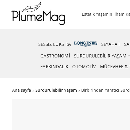
Skip
to
Estetik Yaşamın İlham K
content
SESSIZ LÜKS
.
by
.
SEYAHAT
SA
GASTRONOMI
SÜRDÜRÜLEBILIR YAŞAM
FARKINDALIK
OTOMOTIV
MÜCEVHER & 
Ana sayfa
»
Sürdürülebilir Yaşam
»
Birbirinden Yaratıcı Sürdü