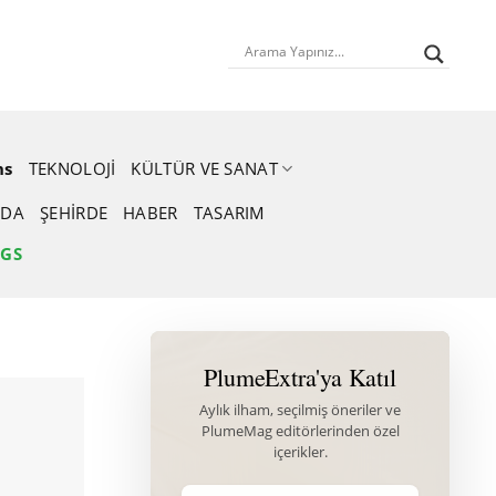
ns
TEKNOLOJI
KÜLTÜR VE SANAT
DA
ŞEHIRDE
HABER
TASARIM
NGS
PlumeExtra'ya Katıl
Aylık ilham, seçilmiş öneriler ve
PlumeMag editörlerinden özel
içerikler.