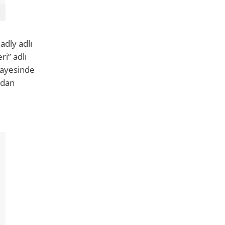
adly adlı
ri” adlı
sayesinde
idan