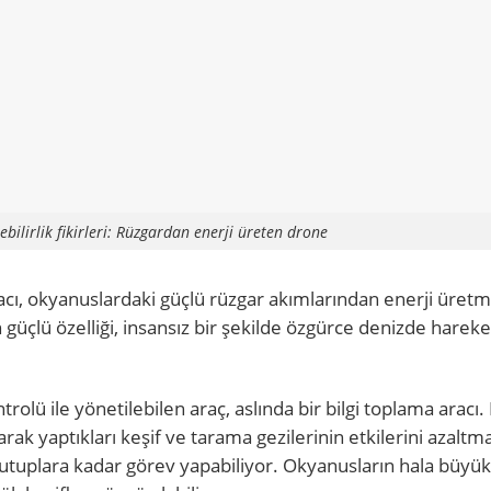
ebilirlik fikirleri: Rüzgardan enerji üreten drone
aracı, okyanuslardaki güçlü rüzgar akımlarından enerji üretm
n güçlü özelliği, insansız bir şekilde özgürce denizde hareke
ü ile yönetilebilen araç, aslında bir bilgi toplama aracı.
rak yaptıkları keşif ve tarama gezilerinin etkilerini azaltm
utuplara kadar görev yapabiliyor. Okyanusların hala büyük