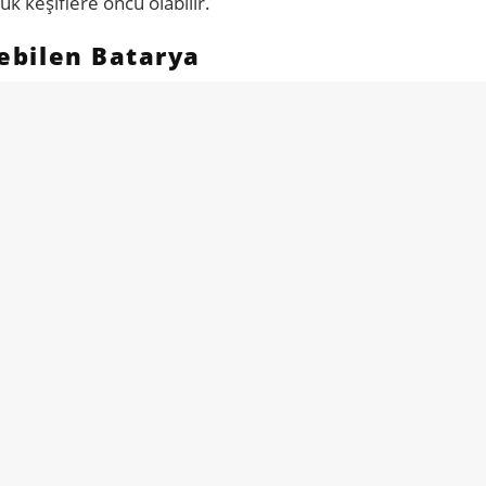
k keşiflere öncü olabilir.
ilebilen Batarya