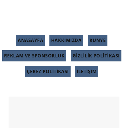
ANASAYFA
HAKKIMIZDA
KÜNYE
REKLAM VE SPONSORLUK
GIZLILIK POLITIKASI
ÇEREZ POLITIKASI
İLETİŞİM