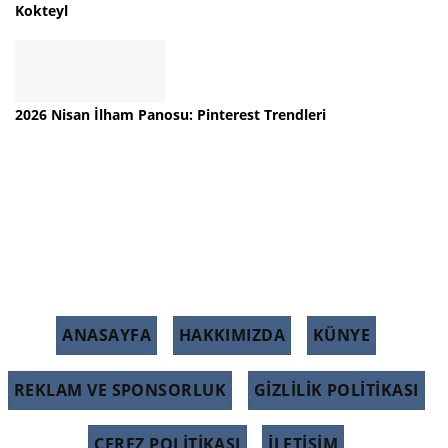
Kokteyl
2026 Nisan İlham Panosu: Pinterest Trendleri
ANASAYFA
HAKKIMIZDA
KÜNYE
REKLAM VE SPONSORLUK
GIZLILIK POLITIKASI
ÇEREZ POLITIKASI
İLETİŞİM