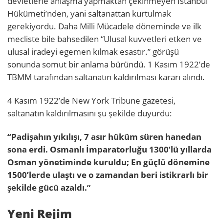
devletlerle anlaşma yapmaktan çekinmeyen İstanbul
Hükümeti’nden, yani saltanattan kurtulmak
gerekiyordu. Daha Milli Mücadele döneminde ve ilk
mecliste bile bahsedilen “Ulusal kuvvetleri etken ve
ulusal iradeyi egemen kılmak esastır.” görüşü
sonunda somut bir anlama büründü. 1 Kasım 1922’de
TBMM tarafından saltanatın kaldırılması kararı alındı.
4 Kasım 1922’de New York Tribune gazetesi,
saltanatın kaldırılmasını şu şekilde duyurdu:
“Padişahın yıkılışı, 7 asır hüküm süren hanedan
sona erdi. Osmanlı İmparatorluğu 1300’lü yıllarda
Osman yönetiminde kuruldu; En güçlü dönemine
1500’lerde ulaştı ve o zamandan beri istikrarlı bir
şekilde gücü azaldı.”
Yeni Rejim