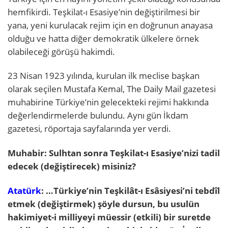
hemfikirdi. Teşkilat-ı Esasiye’nin değiştirilmesi bir
yana, yeni kurulacak rejim için en doğrunun anayasa
olduğu ve hatta diğer demokratik ülkelere örnek
olabileceği görüşü hakimdi.
23 Nisan 1923 yılında, kurulan ilk meclise başkan
olarak seçilen Mustafa Kemal, The Daily Mail gazetesi
muhabirine Türkiye’nin gelecekteki rejimi hakkında
değerlendirmelerde bulundu. Aynı gün İkdam
gazetesi, röportaja sayfalarında yer verdi.
Muhabir: Sulhtan sonra Teşkilat-ı Esasiye’nizi tadil
edecek (değiştirecek) misiniz?
Atatürk
: …Türkiye’nin Teşkilât-ı Esâsiyesi’ni tebdîl
etmek (değiştirmek) şöyle dursun, bu usulün
hakimiyet-i milliyeyi müessir (etkili) bir suretde