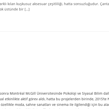
klı kılan kuşkusuz aksesuar çeşitliliği, hatta sonsuzluğudur. Çanta
ok üstünde bir […]
onra Montréal McGill Üniversitesinde Psikoloji ve Siyasal Bilim dall
al etkinlikte aktif görev aldı, hatta bu projelerden birinde, 2015’te 
zellikle moda, sahne sanatları ve sinema ile ilgilendiği için bu al