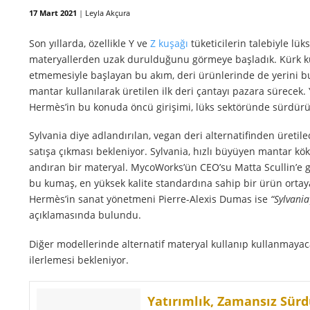
17 Mart 2021
|
Leyla Akçura
Son yıllarda, özellikle Y ve
Z kuşağı
tüketicilerin talebiyle lük
materyallerden uzak durulduğunu görmeye başladık. Kürk kul
etmemesiyle başlayan bu akım, deri ürünlerinde de yerini bul
mantar kullanılarak üretilen ilk deri çantayı pazara sürecek. Y
Hermès’in bu konuda öncü girişimi, lüks sektöründe sürdürül
Sylvania diye adlandırılan, vegan deri alternatifinden üretil
satışa çıkması bekleniyor. Sylvania, hızlı büyüyen mantar kök
andıran bir materyal. MycoWorks’ün CEO’su Matta Scullin’e 
bu kumaş, en yüksek kalite standardına sahip bir ürün ortaya
Hermès’in sanat yönetmeni Pierre-Alexis Dumas ise
“Sylvania
açıklamasında bulundu.
Diğer modellerinde alternatif materyal kullanıp kullanmaya
ilerlemesi bekleniyor.
Yatırımlık, Zamansız Sürd