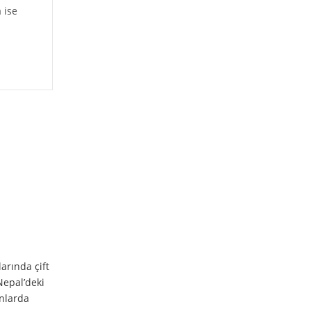
 ise
arında çift
Nepal’deki
anlarda