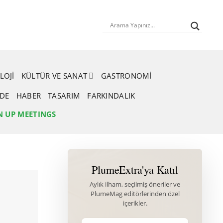
LOJI
KÜLTÜR VE SANAT
GASTRONOMI
RDE
HABER
TASARIM
FARKINDALIK
N UP MEETINGS
PlumeExtra'ya Katıl
Aylık ilham, seçilmiş öneriler ve
PlumeMag editörlerinden özel
içerikler.