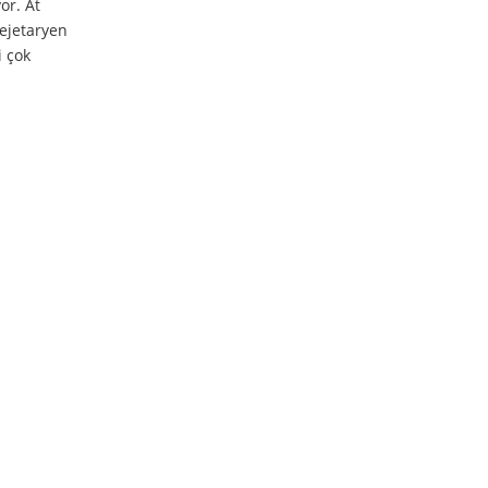
or. At
vejetaryen
i çok