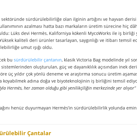
s sektöründe sürdürülebilirliğe olan ilginin artığını ve hayvan derisi
lanımının azalması hatta bazı markaların üretim sürecine hiç dâh
du: Lüks devi Hermès, Kaliforniya kökenli MycoWorks ile iş birliği 
üksek kaliteli deri ürünler tasarlayan, saygınlığı ve itibarı temsil 
ebilirliğe umut ışığı oldu.
ecek bu
sürdürülebilir çantanın
, klasik Victoria Bag modelinde yıl 
 sistemlerinden oluşturulan, güç ve dayanıklılık açısından inek deri
göre üç yıldır çok yönlü deneme ve araştırma sonucu üretim aşama
 koyabilmek adına doğa ve biyoteknolojinin iş birliğini temsil ediyo
’yla Hermès, her zaman olduğu gibi yenilikçiliğin merkezinde yer alıyor”
cağını
henüz duyurmayan Hermès’in sürdürülebilirlik yolunda emin
ürülebilir Çantalar