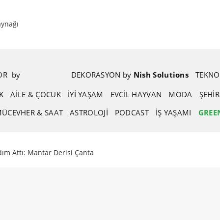
aynağı
POR
.
by
.
DEKORASYON
.
by
.
Nish Solutions
TEKNO
K
AİLE & ÇOCUK
İYİ YAŞAM
EVCIL HAYVAN
MODA
ŞEHI
ÜCEVHER & SAAT
ASTROLOJI
PODCAST
İŞ YAŞAMI
GREE
ım Attı: Mantar Derisi Çanta