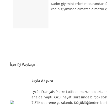
Kadın giyimini erkek modasından far
kadın giyiminde olmazsa olmazın ç
İçeriği Paylaşın:
Leyla Akçura
Lycée Français Pierre Loti’den mezun olduktan s
ana dal yaptı. Okul hayatı süresinde birçok sosy
7.8’lik depreme yakalandı. Küçüklüğünden beri ö