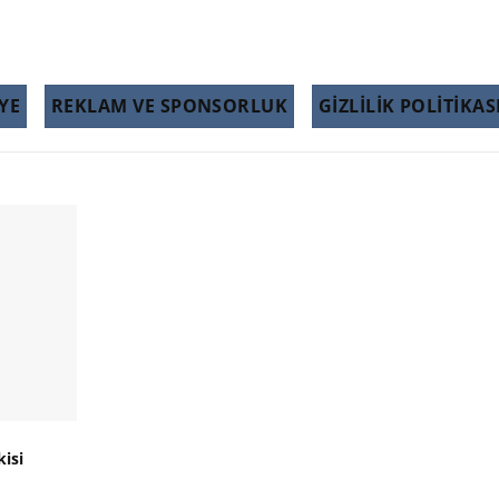
YE
REKLAM VE SPONSORLUK
GIZLILIK POLITIKAS
kisi