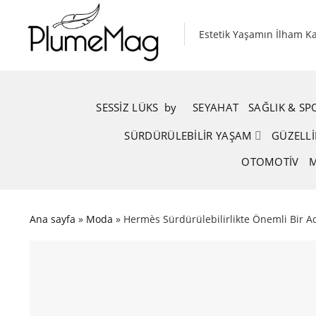
Skip
to
Estetik Yaşamın İlham K
content
SESSIZ LÜKS
.
by
.
SEYAHAT
SAĞLIK & S
SÜRDÜRÜLEBILIR YAŞAM
GÜZELLI
OTOMOTIV
M
Ana sayfa
»
Moda
»
Hermès Sürdürülebilirlikte Önemli Bir Ad