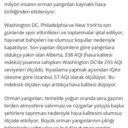
milyon insanın orman yangınları kaynaklı hava
kirliliğinden etkileniyor.
Washington DC, Philadelphia ve New York’ta son
günlerde spor etkinlikleri ve toplanmalar iptal ediliyor,
hayvanat bahçeleri ise olumsuz koşullar nedeniyle
kapatılıyor. Son yapılan ölçümlere göre yangınlara
oldukça yakın olan Alberta, 338 AQI (hava kalitesi
indeksi) puanına sahipken Washington DC’de 293 AQI
seviyeleri ölçüldü. Kıyaslama yapmak açısından IQAir
sitesine göre İstanbul, 57 AQI olarak ölçülüyor. Bu
indekste ölçülen sayı arttıkça hava kalitesi düşüyor.
Orman yangınları, temelde yoğun oranda sera gazının
birden atmosfere salınması ve rüzgarlar yoluyla başka
şehirlere taşınması nedeniyle hava kalitesini olumsuz
ölçüde etkiliyor. Büyük orman yangınlarının çıktığı
bölgelerde yağmurlar ve bulutlar duman rengini