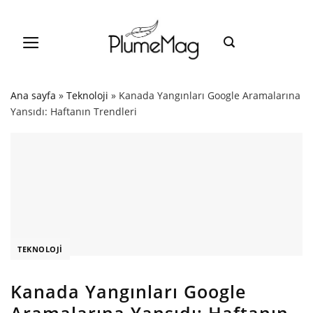
Skip
to
content
Ana sayfa
»
Teknoloji
»
Kanada Yangınları Google Aramalarına
Yansıdı: Haftanın Trendleri
TEKNOLOJI
Kanada Yangınları Google
Aramalarına Yansıdı: Haftanın