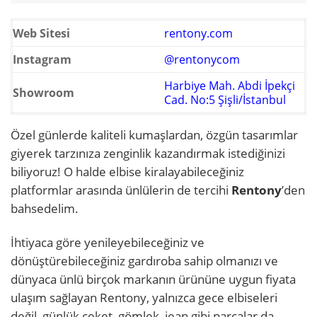
Web Sitesi
rentony.com
Instagram
@rentonycom
Harbiye Mah. Abdi İpekçi
Showroom
Cad. No:5 Şişli/İstanbul
Özel günlerde kaliteli kumaşlardan, özgün tasarımlar
giyerek tarzınıza zenginlik kazandırmak istediğinizi
biliyoruz! O halde elbise kiralayabileceğiniz
platformlar arasında ünlülerin de tercihi
Rentony
’den
bahsedelim.
İhtiyaca göre yenileyebileceğiniz ve
dönüştürebileceğiniz gardıroba sahip olmanızı ve
dünyaca ünlü birçok markanın ürününe uygun fiyata
ulaşım sağlayan Rentony, yalnızca gece elbiseleri
değil, günlük ceket, gömlek, jean gibi parçalar da