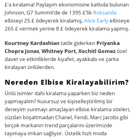
£’a kiralama! Paylaşım ekonomisine katkıda bulunan
Johnson, G7 Summit’de de 1395 £’lik
Roksanda
elbiseyi 25 £ ödeyerek kiralamış,
Alice Early
elbiseye
265 £ vermek yerine 8 £ ödeyerek kiralama yapmış.
Kourtney Kardashian
tatile giderken
Priyanka
Chopra Jonas
,
Whitney Port
,
Xochitl Gomez
özel
davet ve etkinliklerde kıyafet, ayakkabı ve çanta
kiralayan ünlülerden.
Nereden Elbise Kiralayabilirim?
Ünlü isimler dahi kiralama yaparken biz neden
yapmayalım? Kusursuz ve kişiselleştirilmiş bir
deneyim sunmayı amaçlayan elbise kiralama siteleri,
cüzdan boşaltmadan Chanel, Fendi, Marc Jacobs gibi
birçok markanın trend parçalarını üzerimizde
taşımaya imkan sağlıyor. Üstelik hızlı moda