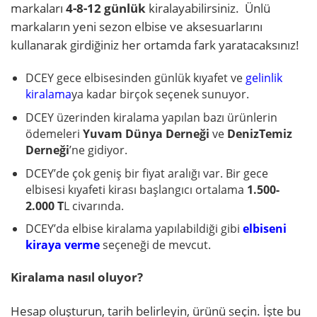
markaları
4-8-12 günlük
kiralayabilirsiniz. Ünlü
markaların yeni sezon elbise ve aksesuarlarını
kullanarak girdiğiniz her ortamda fark yaratacaksınız!
DCEY gece elbisesinden günlük kıyafet ve
gelinlik
kiralama
ya kadar birçok seçenek sunuyor.
DCEY üzerinden kiralama yapılan bazı ürünlerin
ödemeleri
Yuvam Dünya Derneği
ve
DenizTemiz
Derneği
’ne gidiyor.
DCEY’de çok geniş bir fiyat aralığı var. Bir gece
elbisesi
kıyafeti kirası başlangıcı ortalama
1.500-
2.000 T
L civarında.
DCEY’da elbise kiralama yapılabildiği gibi
elbiseni
kiraya verme
seçeneği de mevcut.
Kiralama nasıl oluyor?
Hesap oluşturun, tarih belirleyin, ürünü seçin. İşte bu