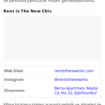
ve yanınızda yalnızca bir misafir getirebiliyorsunuz.
Rent is The New Chic
Web Sitesi
rentisthenewchic.com
Instagram
@rentisthenewchic
Berna Apartmanı, Maçka
Showroom
Cd, No: 22, Şişli/İstanbul
Elbise kiralama siteleri arasında gelinlik ve abiyeleri ile