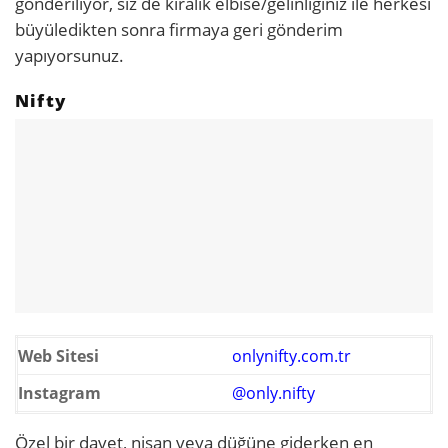
gönderiliyor, siz de kiralık elbise/gelinliğiniz ile herkesi
büyüledikten sonra firmaya geri gönderim
yapıyorsunuz.
Nifty
Web Sitesi
onlynifty.com.tr
Instagram
@only.nifty
Özel bir davet, nişan veya düğüne giderken en