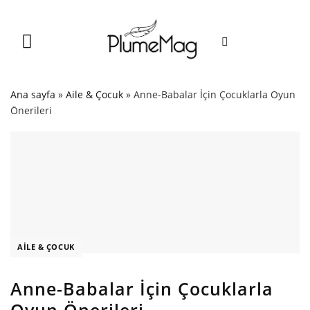
Skip
to
content
Ana sayfa
»
Aile & Çocuk
»
Anne-Babalar İçin Çocuklarla Oyun
Önerileri
AILE & ÇOCUK
Anne-Babalar İçin Çocuklarla
Oyun Önerileri