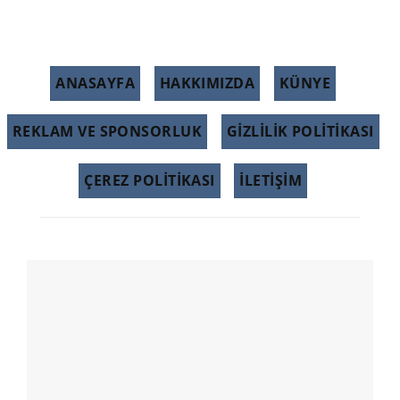
ANASAYFA
HAKKIMIZDA
KÜNYE
REKLAM VE SPONSORLUK
GIZLILIK POLITIKASI
ÇEREZ POLITIKASI
İLETİŞİM