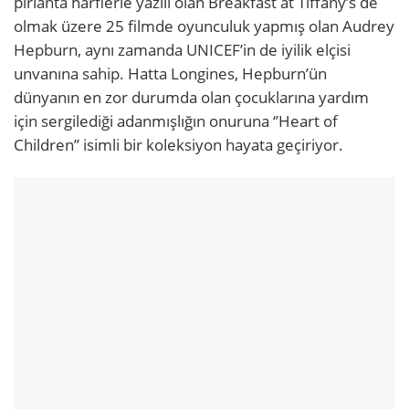
pırlanta harflerle yazılı olan Breakfast at Tiffany’s de
olmak üzere 25 filmde oyunculuk yapmış olan Audrey
Hepburn, aynı zamanda UNICEF’in de iyilik elçisi
unvanına sahip. Hatta Longines, Hepburn’ün
dünyanın en zor durumda olan çocuklarına yardım
için sergilediği adanmışlığın onuruna ‘’Heart of
Children’’ isimli bir koleksiyon hayata geçiriyor.