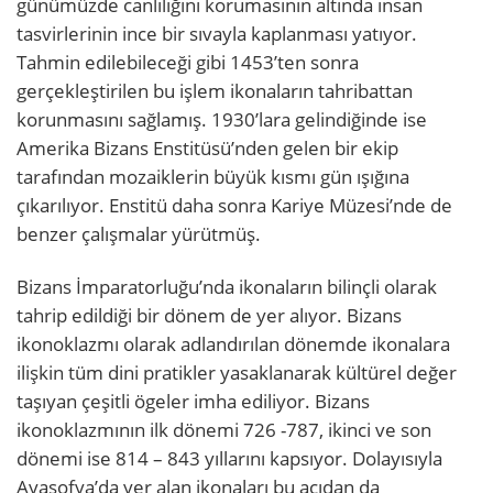
günümüzde canlılığını korumasının altında insan
tasvirlerinin ince bir sıvayla kaplanması yatıyor.
Tahmin edilebileceği gibi 1453’ten sonra
gerçekleştirilen bu işlem ikonaların tahribattan
korunmasını sağlamış. 1930’lara gelindiğinde ise
Amerika Bizans Enstitüsü’nden gelen bir ekip
tarafından mozaiklerin büyük kısmı gün ışığına
çıkarılıyor. Enstitü daha sonra Kariye Müzesi’nde de
benzer çalışmalar yürütmüş.
Bizans İmparatorluğu’nda ikonaların bilinçli olarak
tahrip edildiği bir dönem de yer alıyor. Bizans
ikonoklazmı olarak adlandırılan dönemde ikonalara
ilişkin tüm dini pratikler yasaklanarak kültürel değer
taşıyan çeşitli ögeler imha ediliyor. Bizans
ikonoklazmının ilk dönemi 726 -787, ikinci ve son
dönemi ise 814 – 843 yıllarını kapsıyor. Dolayısıyla
Ayasofya’da yer alan ikonaları bu açıdan da