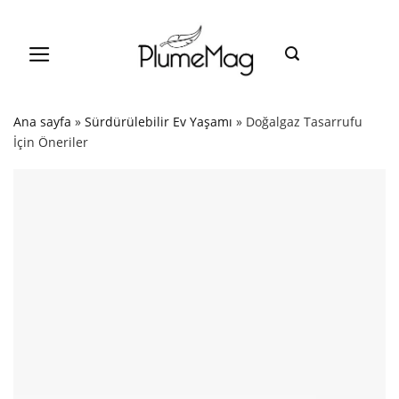
Skip
to
content
Ana sayfa
»
Sürdürülebilir Ev Yaşamı
»
Doğalgaz Tasarrufu
İçin Öneriler