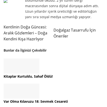
bölümünde okudu. 2 yıl süren dergi
macerasından sonra dijital dünyaya adım attı.
Uzun yıllardır içerik üreticiliği ve editörlüğün
yanı sıra sosyal medya uzmanlığı yapıyor.
Kentlinin Doğa Güncesi:
Doğalgaz Tasarrufu İçin
Aralık Gözlemleri – Doğa
Öneriler
Kendini Kışa Hazırlıyor
Bunlar da İlginizi Çekebilir
Kitaplar Kurtuldu, Sahaf Öldü!
Var Olma Kılavuzu 18: Sevmek Cesareti