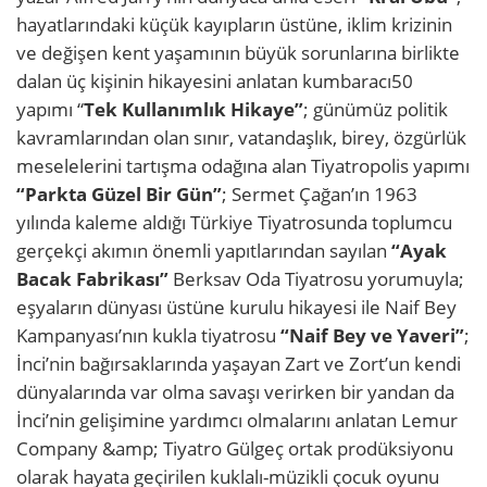
hayatlarındaki küçük kayıpların üstüne, iklim krizinin
ve değişen kent yaşamının büyük sorunlarına birlikte
dalan üç kişinin hikayesini anlatan kumbaracı50
yapımı “
Tek Kullanımlık Hikaye”
; günümüz politik
kavramlarından olan sınır, vatandaşlık, birey, özgürlük
meselelerini tartışma odağına alan Tiyatropolis yapımı
“Parkta Güzel Bir Gün”
; Sermet Çağan’ın 1963
yılında kaleme aldığı Türkiye Tiyatrosunda toplumcu
gerçekçi akımın önemli yapıtlarından sayılan
“Ayak
Bacak Fabrikası”
Berksav Oda Tiyatrosu yorumuyla;
eşyaların dünyası üstüne kurulu hikayesi ile Naif Bey
Kampanyası’nın kukla tiyatrosu
“Naif Bey ve Yaveri”
;
İnci’nin bağırsaklarında yaşayan Zart ve Zort’un kendi
dünyalarında var olma savaşı verirken bir yandan da
İnci’nin gelişimine yardımcı olmalarını anlatan Lemur
Company &amp; Tiyatro Gülgeç ortak prodüksiyonu
olarak hayata geçirilen kuklalı-müzikli çocuk oyunu