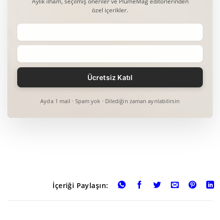
Aylık ilham, seçilmiş öneriler ve PlumeMag editörlerinden
özel içerikler.
Ayda 1 mail · Spam yok · Dilediğin zaman ayrılabilirsin
İçeriği Paylaşın: