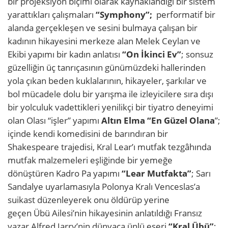
bir projeksiyon biçimi olarak kaynaklandığı bir sistem
yarattıkları çalışmaları
“Symphony”;
performatif bir
alanda gerçekleşen ve sesini bulmaya çalışan bir
kadının hikayesini merkeze alan Melek Ceylan ve
Ekibi yapımı bir kadın anlatısı
“On İkinci Ev”
; sonsuz
güzelliğin üç tanrıçasının günümüzdeki hallerinden
yola çıkan beden kuklalarının, hikayeler, şarkılar ve
bol mücadele dolu bir yarışma ile izleyicilere sıra dışı
bir yolculuk vadettikleri yenilikçi bir tiyatro deneyimi
olan Olası “işler” yapımı
Altın Elma “En Güzel Olana
”;
içinde kendi komedisini de barındıran bir
Shakespeare trajedisi, Kral Lear’ı mutfak tezgâhında
mutfak malzemeleri eşliğinde bir yemeğe
dönüştüren Kadro Pa yapımı
“Lear Mutfakta”
; Sarı
Sandalye uyarlamasıyla Polonya Kralı Venceslas’a
suikast düzenleyerek onu öldürüp yerine
geçen Übü Ailesi’nin hikayesinin anlatıldığı Fransız
yazar Alfred Jarry’nin dünyaca ünlü eseri
“Kral Übü”
;