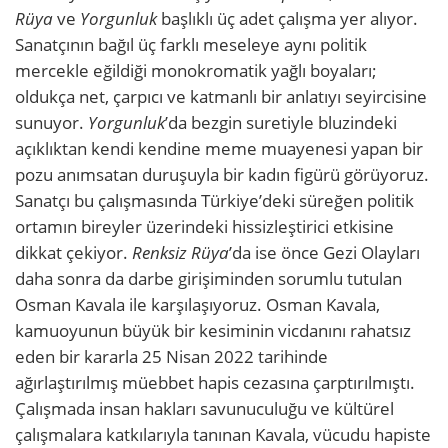
Rüya
ve
Yorgunluk
başlıklı üç adet çalışma yer alıyor.
Sanatçının bağıl üç farklı meseleye aynı politik
mercekle eğildiği monokromatik yağlı boyaları;
oldukça net, çarpıcı ve katmanlı bir anlatıyı seyircisine
sunuyor.
Yorgunluk
’da bezgin suretiyle bluzindeki
açıklıktan kendi kendine meme muayenesi yapan bir
pozu anımsatan duruşuyla bir kadın figürü görüyoruz.
Sanatçı bu çalışmasında Türkiye’deki süreğen politik
ortamın bireyler üzerindeki hissizleştirici etkisine
dikkat çekiyor.
Renksiz Rüya
’da ise önce Gezi Olayları
daha sonra da darbe girişiminden sorumlu tutulan
Osman Kavala ile karşılaşıyoruz. Osman Kavala,
kamuoyunun büyük bir kesiminin vicdanını rahatsız
eden bir kararla 25 Nisan 2022 tarihinde
ağırlaştırılmış müebbet hapis cezasına çarptırılmıştı.
Çalışmada insan hakları savunuculuğu ve kültürel
çalışmalara katkılarıyla tanınan Kavala, vücudu hapiste