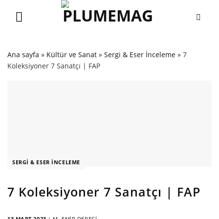
Skip
to
content
Ana sayfa
»
Kültür ve Sanat
»
Sergi & Eser İnceleme
»
7
Koleksiyoner 7 Sanatçı | FAP
SERGI & ESER İNCELEME
7 Koleksiyoner 7 Sanatçı | FAP
13 MART 2023
|
M. EMIR DERECI