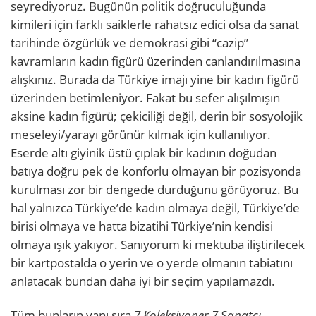
seyrediyoruz. Bugünün politik doğruculuğunda
kimileri için farklı saiklerle rahatsız edici olsa da sanat
tarihinde özgürlük ve demokrasi gibi “cazip”
kavramların kadın figürü üzerinden canlandırılmasına
alışkınız. Burada da Türkiye imajı yine bir kadın figürü
üzerinden betimleniyor. Fakat bu sefer alışılmışın
aksine kadın figürü; çekiciliği değil, derin bir sosyolojik
meseleyi/yarayı görünür kılmak için kullanılıyor.
Eserde altı giyinik üstü çıplak bir kadının doğudan
batıya doğru pek de konforlu olmayan bir pozisyonda
kurulması zor bir dengede durduğunu görüyoruz. Bu
hal yalnızca Türkiye’de kadın olmaya değil, Türkiye’de
birisi olmaya ve hatta bizatihi Türkiye’nin kendisi
olmaya ışık yakıyor. Sanıyorum ki mektuba iliştirilecek
bir kartpostalda o yerin ve o yerde olmanın tabiatını
anlatacak bundan daha iyi bir seçim yapılamazdı.
Tüm bunların yanı sıra
7 Koleksiyoner 7 Sanatçı