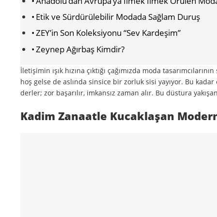
Anadolu’dan Avrupa’ya İlmek İlmek Örülen Mod
Etik ve Sürdürülebilir Modada Sağlam Duruş
ZEY’in Son Koleksiyonu “Sev Kardeşim”
Zeynep Ağırbaş Kimdir?
İletişimin ışık hızına çıktığı çağımızda moda tasarımcıların
hoş gelse de aslında sinsice bir zorluk sisi yayıyor. Bu ka
derler; zor başarılır, imkansız zaman alır. Bu düstura yakışan
Kadim Zanaatle Kucaklaşan Modern 