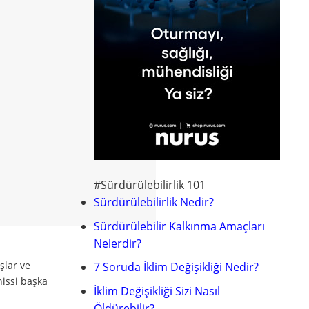
#Sürdürülebilirlik 101
Sürdürülebilirlik Nedir?
Sürdürülebilir Kalkınma Amaçları
Nelerdir?
şlar ve
7 Soruda İklim Değişikliği Nedir?
hissi başka
İklim Değişikliği Sizi Nasıl
Öldürebilir?