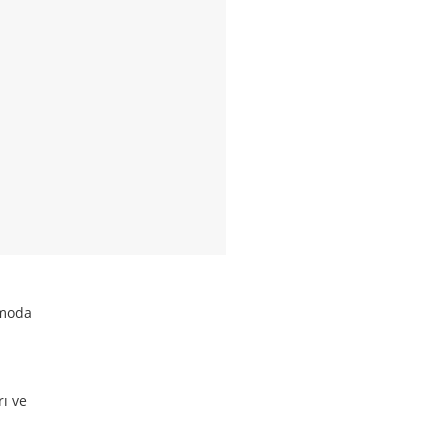
 moda
rı ve
.