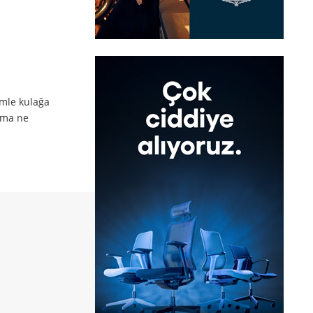
ümle kulağa
 Ama ne