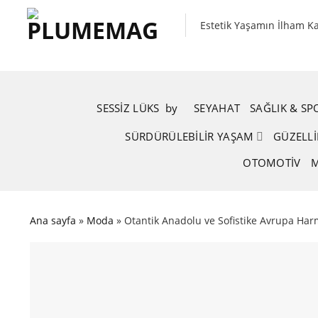
Skip
to
Estetik Yaşamın İlham K
content
SESSIZ LÜKS
.
by
.
SEYAHAT
SAĞLIK & S
SÜRDÜRÜLEBILIR YAŞAM
GÜZELLI
OTOMOTIV
M
Ana sayfa
»
Moda
»
Otantik Anadolu ve Sofistike Avrupa Har