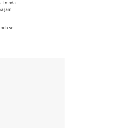
esil moda
r yaşam
ında ve