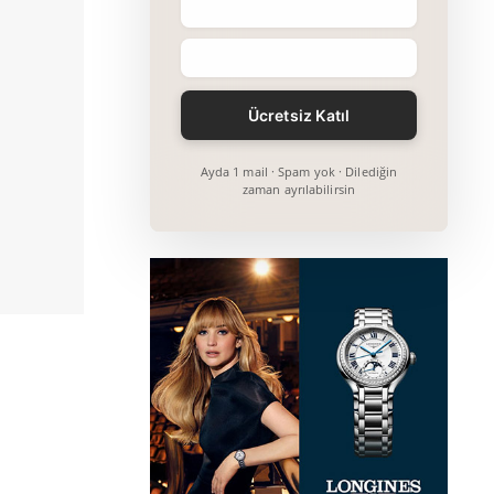
Ayda 1 mail · Spam yok · Dilediğin
zaman ayrılabilirsin