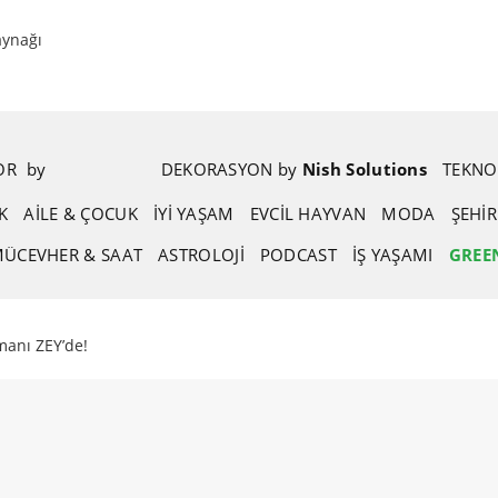
aynağı
POR
.
by
.
DEKORASYON
.
by
.
Nish Solutions
TEKNO
K
AİLE & ÇOCUK
İYİ YAŞAM
EVCIL HAYVAN
MODA
ŞEHI
ÜCEVHER & SAAT
ASTROLOJI
PODCAST
İŞ YAŞAMI
GREE
manı ZEY’de!