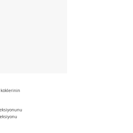
 köklerinin
oleksiyonunu
leksiyonu