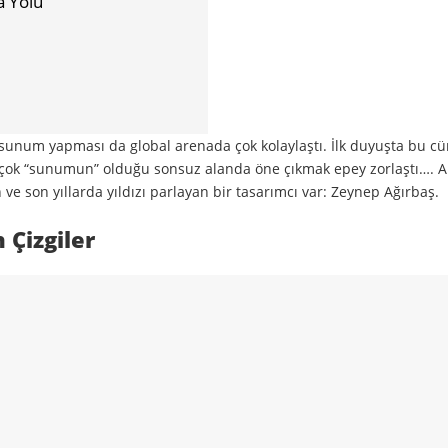
a Yolu
ın sunum yapması da global arenada çok kolaylaştı. İlk duyuşta bu c
dar çok “sunumun” olduğu sonsuz alanda öne çıkmak epey zorlaştı….
 ve son yıllarda yıldızı parlayan bir tasarımcı var: Zeynep Ağırbaş.
Çizgiler