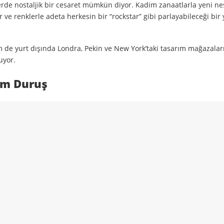
lerde nostaljik bir cesaret mümkün diyor. Kadim zanaatlarla yeni n
r ve renklerle adeta herkesin bir “rockstar” gibi parlayabileceği bi
de yurt dışında Londra, Pekin ve New York’taki tasarım mağazalar
uyor.
am Duruş