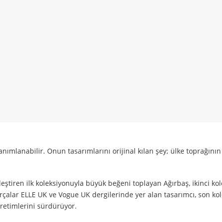
tanımlanabilir. Onun tasarımlarını orijinal kılan şey; ülke toprağının
rleştiren ilk koleksiyonuyla büyük beğeni toplayan Ağırbaş, ikinci k
rçalar ELLE UK ve Vogue UK dergilerinde yer alan tasarımcı, son ko
üretimlerini sürdürüyor.