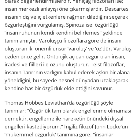
olarak değerlendirmişlerdir. Yeniçağ filozofları ise;
insan merkezli anlayışı öne çıkarmışlardır. Descartes,
insanın dış ve iç etkenlere rağmen dilediğini seçerek
özgürleştiğini vurgulamış, Spinoza ise, özgürlüğü
‘insan ruhunun kendi kendini belirlemesi’ şeklinde
tanımlamıştır. Varoluşçu filozoflara göre de insanı
oluşturan iki önemli unsur ‘varoluş’ ve ‘öz’dür. Varoluş
özden önce gelir. Ontolojik açıdan özgür olan insan,
iradesi ve fiilleri ile özünü oluşturur. Teist filozoflar,
insanın Tanrı’nın varlığını kabul ederek aşkın bir alana
yöneldiğini, bu sayede nesnel dünyadan uzaklaşarak
kendine has bir özgürlük elde ettiğini savunur.
Thomas Hobbes Leviathan’da özgürlüğü şöyle
tanımlar: “Özgürlük tam olarak engellenme olmaması
demektir, engelleme ile hareketin önündeki dışsal
engelleri kastediyorum.” İngiliz filozof John Locke’un
‘mükemmel özgürlük’ tanımına göre: “insanlar