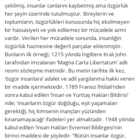
çekilmiş, insanlar canlarını kaybetmiş ama özgürlük
her şeyin üzerinde tutulmuştur. Bireylerin ve
toplumların, özgürlükleri konusunda hiç eksilmeyen
bir hassasiyeti ve yok edilemez bir mücadele azmi
vardır. Verilen her mücadele sonunda, insanlığın
özgürlük hazinesine değerli parçalar eklenmiştir.
Bunların ilk örneği; 1215 yılında İngiltere Kralı John
tarafından imzalanan ‘Magna Carta Libertatum’ adlı
resmi sözleşme metnidir. Bu metin tarihte ilk kez,
‘özgür insanlara’ adalet ve adil yargılanma hakkı veren
bir madde içermektedir. 1789 Fransız İhtilali’nden
sonra kabul edilen ‘İnsan ve Yurttaş Hakları Bildirisi’
nde; ‘insanların özgür doğduğu, eşit yaşamaları
gerektiği, hiç kimsenin inançları yüzünden
kınanamayacağı’ ifadeleri yer almaktadır. 1948 yılında
kabul edilen ‘İnsan Hakları Evrensel Bildirgesi’nin
birinci maddesi de şöyledir: “Bütün insanlar özgür,