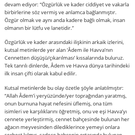
devam ediyor: “Özgürlük ve kader ciddiyet ve vakarla
birbirlerine söz vermiş ve anlamca bağlanmıştır.
Özgür olmak ve aynı anda kadere bağlı olmak, insan
olmanın bir lütfu ve lanetidir.”
Özgürlük ve kader arasındaki ilişkinin arkaik izlerini,
kutsal metinlerde yer alan ‘Âdem ile Havva’nın
Cennetten düşüşü/çıkarılması’ kıssalarında buluruz.
Tek tanrılı dinlerde, Âdem ve Havva dünya tarihindeki
ilk insan çifti olarak kabul edilir.
Kutsal metinlerde bu olay özetle şöyle anlatılmıştır:
“Allah Âdem’i yeryüzünde/yer toprağından yaratmış,
onun burnuna hayat nefesini üflemiş, ona tüm
isimleri ve karşılıklarını öğretmiş, onu ve eşi Havva’yı
cennete yerleştirmiş, cennet bahçesinde bulunan her
ağacın meyvesinden dilediklerince yemeyi onlara
serbest kılmış, sadece bahçenin ortasında bulunan