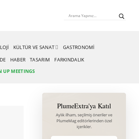
LOJI
KÜLTÜR VE SANAT
GASTRONOMI
RDE
HABER
TASARIM
FARKINDALIK
N UP MEETINGS
PlumeExtra'ya Katıl
Aylık ilham, seçilmiş öneriler ve
PlumeMag editörlerinden özel
içerikler.