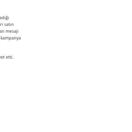
adığı
ri satın
lan mesajı
en kampanya
t etti.