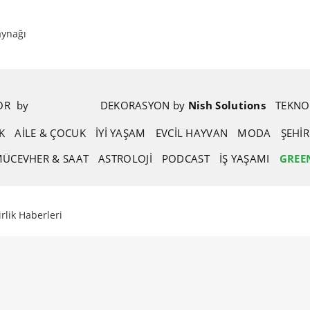
aynağı
POR
.
by
.
DEKORASYON
.
by
.
Nish Solutions
TEKNO
K
AİLE & ÇOCUK
İYİ YAŞAM
EVCIL HAYVAN
MODA
ŞEHI
ÜCEVHER & SAAT
ASTROLOJI
PODCAST
İŞ YAŞAMI
GREE
rlik Haberleri