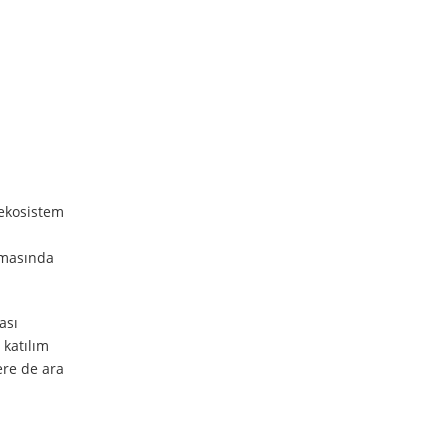
 ekosistem
şamasında
ası
 katılım
ere de ara