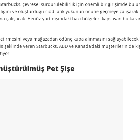
tarbucks, çevresel sürdürülebilirlik için önemli bir girişimde bulu
emezliğini ve oluşturduğu ciddi atık yükünün önüne geçmeye çalışara
ına çalışacak. Henüz yurt dışındaki bazı bölgeleri kapsayan bu kara
getirmesini veya mağazadan ödünç kupa alınmasını sağlayabilecekle
is şeklinde veren Starbucks, ABD ve Kanada’daki müşterilerin de kiş
tiyor.
önüştürülmüş Pet Şişe