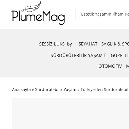
Skip
to
Estetik Yaşamın İlham K
content
SESSIZ LÜKS
.
by
.
SEYAHAT
SAĞLIK & S
SÜRDÜRÜLEBILIR YAŞAM
GÜZELLI
OTOMOTIV
M
Ana sayfa
»
Sürdürülebilir Yaşam
»
Türkiye’den Sürdürülebili