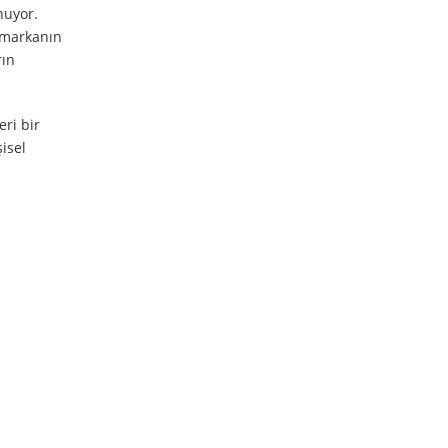
nuyor.
k markanın
rın
ri bir
isel