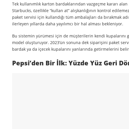
Tek kullanımlık karton bardaklarından vazgeçme kararı alan S
Starbucks, özellikle “kullan at” alışkanlığının kontrol edil
paket servisi için kullandığı tüm ambalajları da bırakmak ad
ilerleyen yıllarda daha yayılımcı bir hal alması bekleniyor.
Bu sistemin yürümesi için de müşterilerin kendi kupalarını 
model oluşturuyor. 2023’ün sonuna dek siparişini paket serv
bardak ya da içecek kupalarını yanlarında getirmelerini belir
Pepsi’den Bir İlk: Yüzde Yüz Geri D