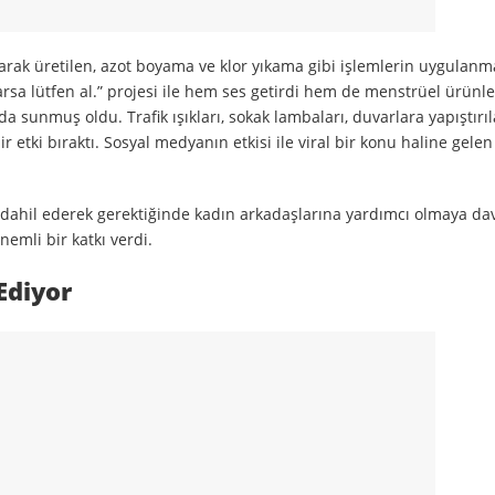
rak üretilen, azot boyama ve klor yıkama gibi işlemlerin uygulanm
varsa lütfen al.” projesi ile hem ses getirdi hem de menstrüel ürünle
da sunmuş oldu. Trafik ışıkları, sokak lambaları, duvarlara yapıştırı
ir etki bıraktı. Sosyal medyanın etkisi ile viral bir konu haline gel
e dahil ederek gerektiğinde kadın arkadaşlarına yardımcı olmaya dave
emli bir katkı verdi.
Ediyor