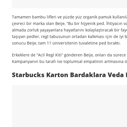
Tamamen bambu lifleri ve yüzde yüz organik pamuk kullanıla
çevreci bir marka olan Beije, “Bu bir hijyenik ped. İhtiyacın 
almada zorluk yaşayanlara hayatlarını kolaylaştıracak bir fay
taşıyan pedler, regl tabusunun ortadan kalkması için de iyi b
sonucu Beije, tam 11 üniversitenin tuvaletine ped bıraktı.
Erkeklere de “Acil Regl Kiti” gönderen Beije, onları da sürec
Kampanyanın bu tarafı ise toplumsal empatinin artmasına ön
Starbucks Karton Bardaklara Veda 