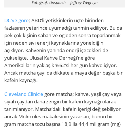
Fotoğraf: Unsplash | Jeffrey Wegrzyn
DC’ye göre
; ABD’li yetişkinlerin üçte birinden
fazlasının yeterince uyumadığı tahmin ediliyor. Bu da
pek çok kişinin sabah ve öğleden sonra toparlanmak
için neden sıvı enerji kaynaklarına yöneldiğini
açıklıyor. Kahvenin yanında enerji içecekleri de
yükselişte. Ulusal Kahve Derneği’ne göre
Amerikalıların yaklaşık %62’si her gün kahve içiyor.
Ancak matcha çayı da dikkate almaya değer başka bir
kafein kaynağı.
Cleveland Clinic’e
göre matcha; kahve, yeşil çay veya
siyah çaydan daha zengin bir kafein kaynağı olarak
tanımlanıyor. Matcha’daki kafein içeriği değişebiliyor
ancak Molecules makalesinin yazarları, bunun bir
gram matcha tozu başına 18,9 ila 44,4 miligram (mg)