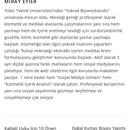
MIRAY EYIER
Yıldız Teknik Üniversitesi’nden “Yüksek Biyomühendis”
ünvanıyla mezun oldu. Mesleği gereği profesyonel olarak
kozmetik ve medikal alanlarda çalışmalarının yanı sıra hem
yazmayı hem de içerik üretmeyi sevdiği için sürdürülebilirlik,
güzellik, bilim, kozmetik gibi alanlarda yazılar yazmaya
başladı. Kozmetiğe olan ilgisi yüksek lisansını yaparken
çalıştığı “kutup mikroalgi ekstraktı içeren medikal krem
formülasyonu geliştirme” konusunda başladı. Aktif olarak 3
ayrı dijital ajansta farklı markaların hem sosyal medyalarını
yönetiyor, hem de web sitelerine ilgili konularda makaleler
yazıyor. 1 sene kadar hem “Sosyal Medya Uzmanı” hem
“Kozmetik İçerik Analisti” olarak çalıştı. Profesyonel kariyerinin
yanı sıra sosyal yaşamında gezmeyi, keşfetmeyi ve
sosyalleşmeyi çok seviyor.
Kaliteli Uyku İçin 10 Öneri
Doğal Kumaş Boyası Yapımı