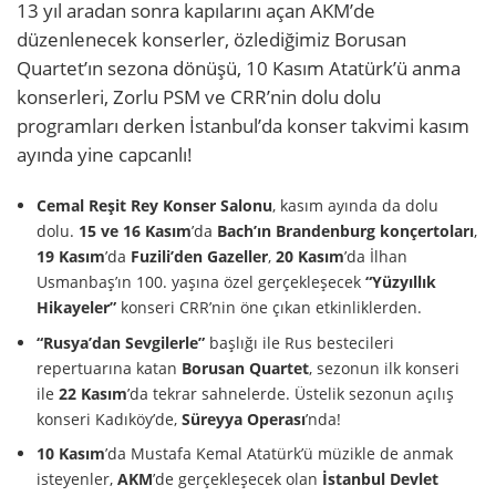
13 yıl aradan sonra kapılarını açan AKM’de
düzenlenecek konserler, özlediğimiz Borusan
Quartet’ın sezona dönüşü, 10 Kasım Atatürk’ü anma
konserleri, Zorlu PSM ve CRR’nin dolu dolu
programları derken İstanbul’da konser takvimi kasım
ayında yine capcanlı!
Cemal Reşit Rey Konser Salonu
, kasım ayında da dolu
dolu.
15 ve 16 Kasım
’da
Bach’ın Brandenburg konçertoları
,
19 Kasım
’da
Fuzili’den Gazeller
,
20 Kasım
’da İlhan
Usmanbaş’ın 100. yaşına özel gerçekleşecek
“Yüzyıllık
Hikayeler”
konseri CRR’nin öne çıkan etkinliklerden.
“Rusya’dan Sevgilerle”
başlığı ile Rus bestecileri
repertuarına katan
Borusan Quartet
, sezonun ilk konseri
ile
22 Kasım
’da tekrar sahnelerde. Üstelik sezonun açılış
konseri Kadıköy’de,
Süreyya Operası
’nda!
10 Kasım
’da Mustafa Kemal Atatürk’ü müzikle de anmak
isteyenler,
AKM
’de gerçekleşecek olan
İstanbul Devlet