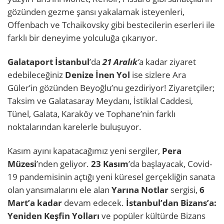
gözünden gezme şansı yakalamak isteyenleri,
Offenbach ve Tchaikovsky gibi bestecilerin eserleri ile
farklı bir deneyime yolculuğa çıkarıyor.
Galataport İstanbul
’da
21 Aralık
’
a kadar ziyaret
edebileceğiniz
Denize İnen Yol
ise sizlere Ara
Güler’in gözünden Beyoğlu’nu gezdiriyor! Ziyaretçiler;
Taksim ve Galatasaray Meydanı, İstiklal Caddesi,
Tünel, Galata, Karaköy ve Tophane’nin farklı
noktalarından karelerle buluşuyor.
Kasım ayını kapatacağımız yeni sergiler,
Pera
Müzesi
’nden geliyor.
23 Kasım
’da başlayacak, Covid-
19 pandemisinin açtığı yeni küresel gerçekliğin sanata
olan yansımalarını ele alan
Yarına Notlar
sergisi,
6
Mart’a kadar
devam edecek.
İstanbul’dan Bizans’a:
Yeniden Keşfin Yolları
ve popüler kültürde Bizans