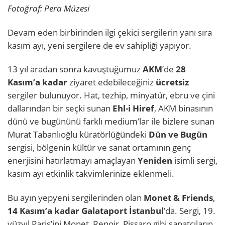
Fotoğraf: Pera Müzesi
Devam eden birbirinden ilgi çekici sergilerin yanı sıra
kasım ayı, yeni sergilere de ev sahipliği yapıyor.
13 yıl aradan sonra kavuştuğumuz
AKM
’de
28
Kasım’a kadar
ziyaret edebileceğiniz
ücretsiz
sergiler bulunuyor. Hat, tezhip, minyatür, ebru ve çini
dallarından bir seçki sunan
Ehl-i Hiref
, AKM binasının
dünü ve bugününü farklı medium’lar ile bizlere sunan
Murat Tabanlıoğlu küratörlüğündeki
Dün ve Bugün
sergisi, bölgenin kültür ve sanat ortamının genç
enerjisini hatırlatmayı amaçlayan
Yeniden
isimli sergi,
kasım ayı etkinlik takvimlerinize eklenmeli.
Bu ayın yepyeni sergilerinden olan
Monet & Friends
,
14 Kasım’a kadar Galataport İstanbul
’da. Sergi, 19.
yüzyıl Paris’ini Monet, Renoir, Pissaro gibi sanatçıların