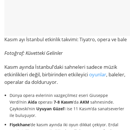
Kasım ayı İstanbul etkinlik takvimi: Tiyatro, opera ve bale
Fotoğraf:
Küvetteki Gelinler
Kasım ayında İstanbul’daki sahneleri sadece müzik
etkinlikleri değil, birbirinden etkileyici
oyunlar
, baleler,
operalar da dolduruyor.
Dünya opera evlerinin vazgeçilmez eseri Giuseppe
Verdi’nin
Aida
operası
7-8 Kasım
’da
AKM
sahnesinde.
Çaykovski’nin
Uyuyan Güzel
’i ise 11 Kasım’da sanatseverler
ile buluşuyor.
Fişekhane
’de kasım ayında iki oyun dikkat çekiyor. Erdal