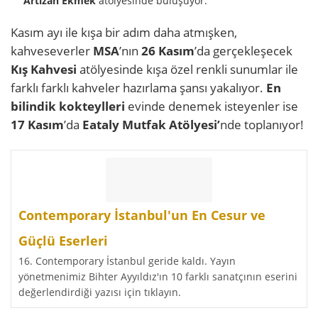
Artizan Ekmek
atölyesinde buluşuyor.
Kasım ayı ile kışa bir adım daha atmışken,
kahveseverler
MSA
’nın
26 Kasım
’da gerçekleşecek
Kış Kahvesi
atölyesinde kışa özel renkli sunumlar ile
farklı farklı kahveler hazırlama şansı yakalıyor.
En
bilindik kokteylleri
evinde denemek isteyenler ise
17 Kasım
’da
Eataly Mutfak Atölyesi’
nde toplanıyor!
Contemporary İstanbul'un En Cesur ve
Güçlü Eserleri
16. Contemporary İstanbul geride kaldı. Yayın
yönetmenimiz Bihter Ayyıldız'ın 10 farklı sanatçının eserini
değerlendirdiği yazısı için tıklayın.