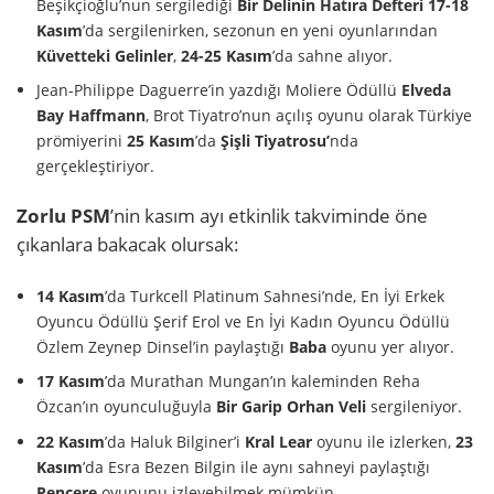
Beşikçioğlu’nun sergilediği
Bir Delinin Hatıra Defteri
17-18
Kasım
’da sergilenirken, sezonun en yeni oyunlarından
Küvetteki Gelinler
,
24-25 Kasım
’da sahne alıyor.
Jean-Philippe Daguerre’in yazdığı Moliere Ödüllü
Elveda
Bay Haffmann
, Brot Tiyatro’nun açılış oyunu olarak Türkiye
prömiyerini
25 Kasım
’da
Şişli Tiyatrosu’
nda
gerçekleştiriyor.
Zorlu PSM
’nin kasım ayı etkinlik takviminde öne
çıkanlara bakacak olursak:
14 Kasım
’da Turkcell Platinum Sahnesi’nde, En İyi Erkek
Oyuncu Ödüllü Şerif Erol ve En İyi Kadın Oyuncu Ödüllü
Özlem Zeynep Dinsel’in paylaştığı
Baba
oyunu yer alıyor.
17 Kasım
’da Murathan Mungan’ın kaleminden Reha
Özcan’ın oyunculuğuyla
Bir Garip Orhan Veli
sergileniyor.
22 Kasım
’da Haluk Bilginer’i
Kral Lear
oyunu ile izlerken,
23
Kasım
’da Esra Bezen Bilgin ile aynı sahneyi paylaştığı
Pencere
oyununu izleyebilmek mümkün.