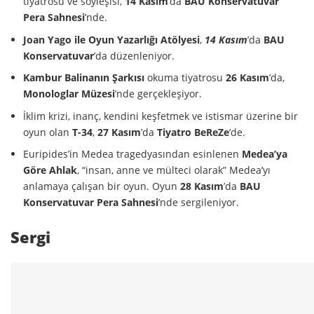
tiyatrosu ve söyleşisi,
14 Kasım
’da
BAU Konservatuvar
Pera Sahnesi
’nde.
Joan Yago ile Oyun Yazarlığı Atölyesi
,
14 Kasım
’da
BAU
Konservatuvar
’da düzenleniyor.
Kambur Balinanın Şarkısı
okuma tiyatrosu
26 Kasım
’da,
Monologlar Müzesi
’nde gerçekleşiyor.
İklim krizi, inanç, kendini keşfetmek ve istismar üzerine bir
oyun olan
T-34
,
27 Kasım
’da
Tiyatro BeReZe
’de.
Euripides’in Medea tragedyasından esinlenen
Medea’ya
Göre Ahlak
, “insan, anne ve mülteci olarak” Medea’yı
anlamaya çalışan bir oyun. Oyun
28 Kasım
’da
BAU
Konservatuvar Pera Sahnesi
’nde sergileniyor.
Sergi