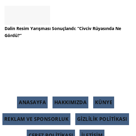
Dalin Resim Yarışması Sonuçlandı: “Civciv Rüyasında Ne
Gördü?”
ANASAYFA
HAKKIMIZDA
KÜNYE
REKLAM VE SPONSORLUK
GIZLILIK POLITIKASI
ÇEREZ POLITIKASI
İLETİŞİM