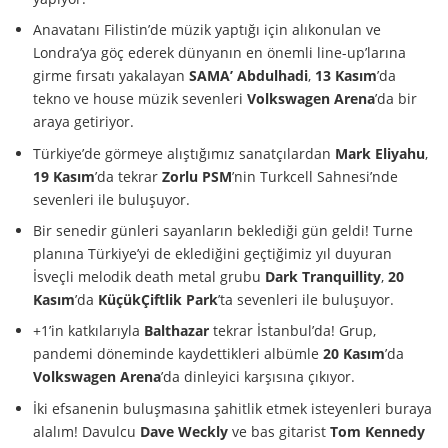
Anavatanı Filistin’de müzik yaptığı için alıkonulan ve
Londra’ya göç ederek dünyanın en önemli line-up’larına
girme fırsatı yakalayan
SAMA’ Abdulhadi
,
13 Kasım
’da
tekno ve house müzik sevenleri
Volkswagen Arena
’da bir
araya getiriyor.
Türkiye’de görmeye alıştığımız sanatçılardan
Mark Eliyahu
,
19 Kasım
’da tekrar
Zorlu PSM
’nin Turkcell Sahnesi’nde
sevenleri ile buluşuyor.
Bir senedir günleri sayanların beklediği gün geldi! Turne
planına Türkiye’yi de eklediğini geçtiğimiz yıl duyuran
İsveçli melodik death metal grubu
Dark Tranquillity
,
20
Kasım
’da
KüçükÇiftlik Park
’ta sevenleri ile buluşuyor.
+1’in katkılarıyla
Balthazar
tekrar İstanbul’da! Grup,
pandemi döneminde kaydettikleri albümle
20 Kasım
’da
Volkswagen Arena
’da dinleyici karşısına çıkıyor.
İki efsanenin buluşmasına şahitlik etmek isteyenleri buraya
alalım! Davulcu
Dave Weckly
ve bas gitarist
Tom Kennedy