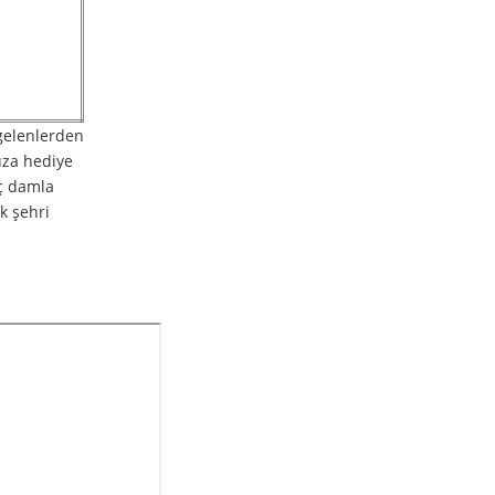
 gelenlerden
nuza hediye
aç damla
k şehri