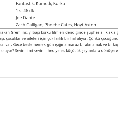
Fantastik, Komedi, Korku
1 s. 46 dk
Joe Dante
Zach Galligan, Phoebe Cates, Hoyt Axton
akan Gremlins, yılbaşı korku filmleri dendiğinde şüphesiz ilk akla
şı, çocuklar ve aileleri için çok farklı bir hal alıyor. Çünkü çocuğu
i kural var: Gece beslememek, gün ışığına maruz bırakmamak ve birk
oluyor? Sevimli mi sevimli hediyeler, küçücük şeytanlara dönüşere