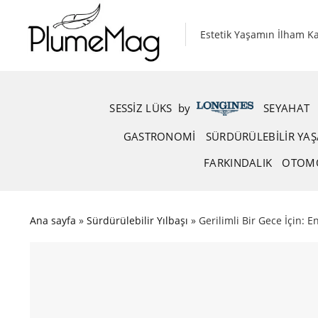
Skip
to
Estetik Yaşamın İlham K
content
SESSIZ LÜKS
.
by
.
SEYAHAT
GASTRONOMI
SÜRDÜRÜLEBILIR YA
FARKINDALIK
OTOM
Ana sayfa
»
Sürdürülebilir Yılbaşı
»
Gerilimli Bir Gece İçin: En