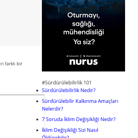
i farklı bir
#Sürdürülebilirlik 101
Sürdürülebilirlik Nedir?
Sürdürülebilir Kalkınma Amaçları
Nelerdir?
7 Soruda İklim Değişikliği Nedir?
İklim Değişikliği Sizi Nasıl
Öldürebilir?