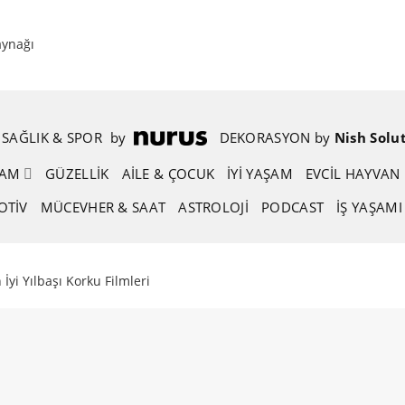
aynağı
SAĞLIK & SPOR
.
by
.
DEKORASYON
.
by
.
Nish Solu
ŞAM
GÜZELLIK
AİLE & ÇOCUK
İYİ YAŞAM
EVCIL HAYVAN
OTIV
MÜCEVHER & SAAT
ASTROLOJI
PODCAST
İŞ YAŞAMI
 İyi Yılbaşı Korku Filmleri