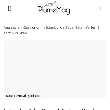
Skip
to
content
Ana sayfa
»
Gastronomi
»
İstanbul’da Bagel Satan Yerler: 5
Tarz 5 Dükkan
GASTRONOMI
,
ŞEHIRDE