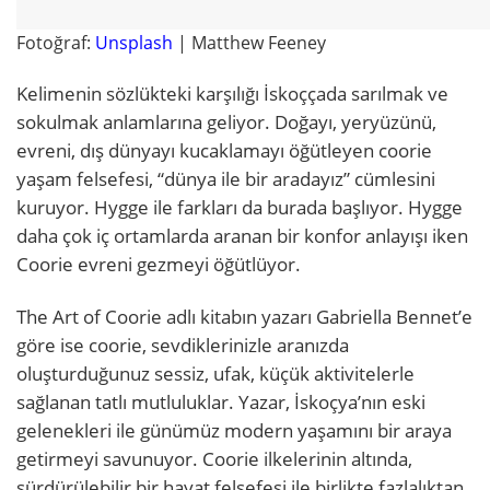
Fotoğraf:
Unsplash
| Matthew Feeney
Kelimenin sözlükteki karşılığı İskoççada sarılmak ve
sokulmak anlamlarına geliyor. Doğayı, yeryüzünü,
evreni, dış dünyayı kucaklamayı öğütleyen coorie
yaşam felsefesi, “dünya ile bir aradayız” cümlesini
kuruyor. Hygge ile farkları da burada başlıyor. Hygge
daha çok iç ortamlarda aranan bir konfor anlayışı iken
Coorie evreni gezmeyi öğütlüyor.
The Art of Coorie adlı kitabın yazarı Gabriella Bennet’e
göre ise coorie, sevdiklerinizle aranızda
oluşturduğunuz sessiz, ufak, küçük aktivitelerle
sağlanan tatlı mutluluklar. Yazar, İskoçya’nın eski
gelenekleri ile günümüz modern yaşamını bir araya
getirmeyi savunuyor. Coorie ilkelerinin altında,
sürdürülebilir bir hayat felsefesi ile birlikte fazlalıktan