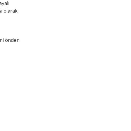
ayalı
i olarak
ini önden