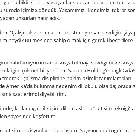
görülebildi. Çin’de yaşayanlar son zamanların en temiz h
 sürede içimize döndük. Yaşamımızı, kendimizi tekrar sor
z yapan unsurları hatırladık.
ledim. “Çalışmak zorunda olmak istemiyorsan sevdiğin işi ya
im neydi? Bu mesleğe sahip olmak için gerekli becerilere
?
ğimi hatırlamıyorum ama sosyal olmayı sevdiğimi ve sosya
rektiğini çok net biliyordum. Sabancı Holding’e bağlı GıdaS
meraklı-çalışma disiplinine hakim-azimli” tanımlamaları
iminde Amerika’da bulunma nedenim dil okulu olsa da; orada 
lışma saatlerimdi diyebilirim.
mde; kullandığım iletişim dilinin aslında “iletişim tekniği” a
rden sayesinde keşfettim.
er-iletişim pozisyonlarında çalıştım. Sayısını unuttuğum me