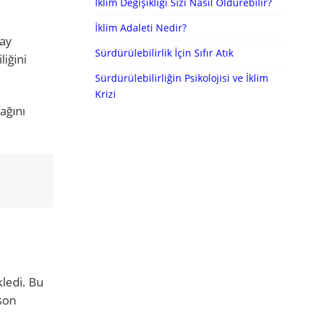
İklim Değişikliği Sizi Nasıl Öldürebilir?
İklim Adaleti Nedir?
tay
Sürdürülebilirlik İçin Sıfır Atık
liğini
Sürdürülebilirliğin Psikolojisi ve İklim
Krizi
ağını
ledi. Bu
son