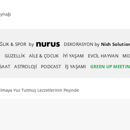
aynağı
ĞLIK & SPOR
.
by
.
DEKORASYON
.
by
.
Nish Solutio
GÜZELLIK
AİLE & ÇOCUK
İYİ YAŞAM
EVCIL HAYVAN
MO
SAAT
ASTROLOJI
PODCAST
İŞ YAŞAMI
GREEN UP MEETI
ulmaya Yüz Tutmuş Lezzetlerinin Peşinde