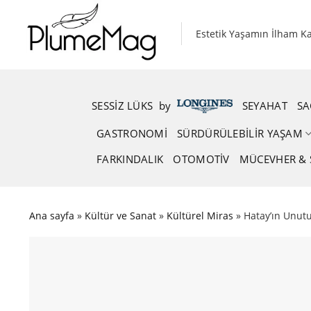
Skip
to
Estetik Yaşamın İlham K
content
SESSIZ LÜKS
.
by
.
SEYAHAT
SA
GASTRONOMI
SÜRDÜRÜLEBILIR YAŞAM
FARKINDALIK
OTOMOTIV
MÜCEVHER & 
Ana sayfa
»
Kültür ve Sanat
»
Kültürel Miras
»
Hatay’ın Unut