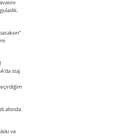
avasını
guladık.
pacaksın”
 mi
l
A’da staj
geçirdiğim
dı altında
sleki ve