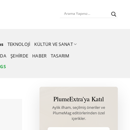
ns
TEKNOLOJI
KÜLTÜR VE SANAT
DA
ŞEHIRDE
HABER
TASARIM
NGS
PlumeExtra'ya Katıl
Aylık ilham, seçilmiş öneriler ve
PlumeMag editörlerinden özel
içerikler.