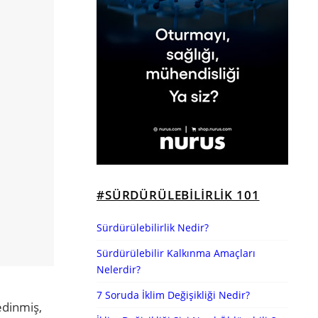
#SÜRDÜRÜLEBILIRLIK 101
Sürdürülebilirlik Nedir?
Sürdürülebilir Kalkınma Amaçları
Nelerdir?
7 Soruda İklim Değişikliği Nedir?
edinmiş,