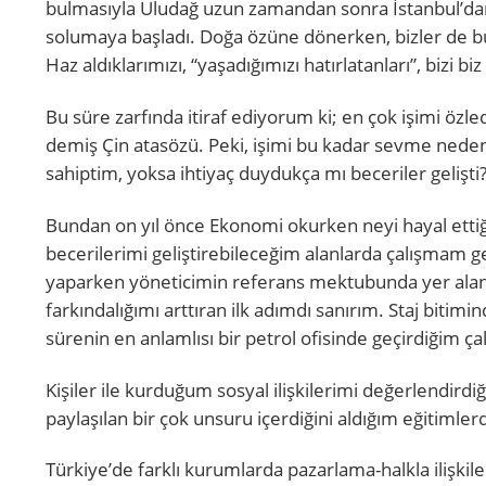
bulmasıyla Uludağ uzun zamandan sonra İstanbul’dan 
solumaya başladı. Doğa özüne dönerken, bizler de bu
Haz aldıklarımızı, “yaşadığımızı hatırlatanları”, bizi bi
Bu süre zarfında itiraf ediyorum ki; en çok işimi öz
demiş Çin atasözü. Peki, işimi bu kadar sevme neden
sahiptim, yoksa ihtiyaç duydukça mı beceriler gelişti
Bundan on yıl önce Ekonomi okurken neyi hayal etti
becerilerimi geliştirebileceğim alanlarda çalışmam ge
yaparken yöneticimin referans mektubunda yer alan “
farkındalığımı arttıran ilk adımdı sanırım. Staj bit
sürenin en anlamlısı bir petrol ofisinde geçirdiğim ça
Kişiler ile kurduğum sosyal ilişkilerimi değerlendirdiği
paylaşılan bir çok unsuru içerdiğini aldığım eğitimle
Türkiye’de farklı kurumlarda pazarlama-halkla ilişkil