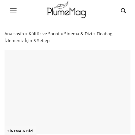
Skip
to
content
Ana sayfa
»
Kültür ve Sanat
»
Sinema & Dizi
»
Fleabag
İzlemeniz İçin 5 Sebep
SINEMA & DIZI