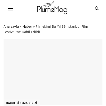
Skip
to
content
Ana sayfa
»
Haber
»
Filmekimi Bu Yıl 39. İstanbul Film
Festivali’ne Dahil Edildi
HABER
,
SINEMA & DIZI