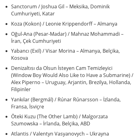
Sanctorum / Joshua Gil – Meksika, Dominik
Cumhuriyeti, Katar
Koza (Kokon) / Leonie Krippendorff – Almanya
Oğul-Ana (Pesar-Madar) / Mahnaz Mohammadi –
İran, Çek Cumhuriyeti
Yabancı (Exil) / Visar Morina – Almanya, Belçika,
Kosova
Denizaltısı da Olsun İsteyen Cam Temizleyici
(Window Boy Would Also Like to Have a Submarine) /
Alex Piperno – Uruguay, Arjantin, Brezilya, Hollanda,
Filipinler
Yankılar (Bergmál) / Rúnar Rúnarsson – İzlanda,
Fransa, İsviçre
Öteki Kuzu (The Other Lamb) / Malgorzata
Szumowska – İrlanda, Belçika, ABD
Atlantis / Valentyn Vasyanovych – Ukrayna