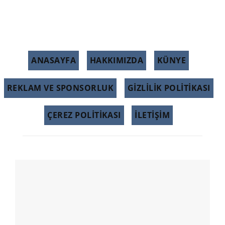
ANASAYFA
HAKKIMIZDA
KÜNYE
REKLAM VE SPONSORLUK
GIZLILIK POLITIKASI
ÇEREZ POLITIKASI
İLETİŞİM