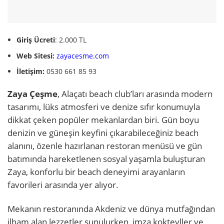
Giriş Ücreti
: 2.000 TL
Web Sitesi:
zayacesme.com
İletişim:
0530 661 85 93
Zaya Çeşme
, Alaçatı beach club’ları arasında modern
tasarımı, lüks atmosferi ve denize sıfır konumuyla
dikkat çeken popüler mekanlardan biri. Gün boyu
denizin ve güneşin keyfini çıkarabileceğiniz beach
alanını, özenle hazırlanan restoran menüsü ve gün
batımında hareketlenen sosyal yaşamla buluşturan
Zaya, konforlu bir beach deneyimi arayanların
favorileri arasında yer alıyor.
Mekanın restoranında Akdeniz ve dünya mutfağından
ilham alan lezzetler sunulurken, imza kokteyller ve