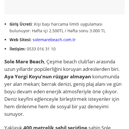
Giriş Ücreti
: Kişi başı harcama limiti uygulaması
bulunuyor: Hafta içi 2.500TL / Hafta sonu 3.000 TL
Web Sitesi:
solemarebeach.com.tr
İletişim:
0533 016 31 10
Sole Mare Beach
, Çeşme beach club’ları arasında
uzun yıllardır popülerliğini koruyan adreslerden biri.
Aya Yorgi Koyu’nun rüzgar almayan
konumunda
yer alan mekan; berrak denizi, geniş plaj alanı ve gün
boyu devam eden enerjik atmosferiyle öne çıkıyor.
Deniz keyfini eğlenceyle birleştirmek isteyenler için
hem dinlenme hem de sosyal bir yaz deneyimi
sunuyor.
Yaklaşık
400 metrelik sahil şeridine
sahip Sole