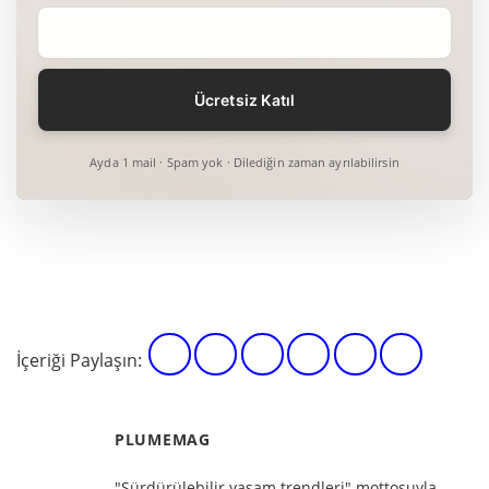
Ayda 1 mail · Spam yok · Dilediğin zaman ayrılabilirsin
İçeriği Paylaşın:
PLUMEMAG
"Sürdürülebilir yaşam trendleri" mottosuyla