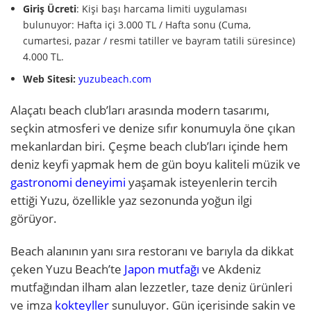
Giriş Ücreti
: Kişi başı harcama limiti uygulaması
bulunuyor: Hafta içi 3.000 TL / Hafta sonu (Cuma,
cumartesi, pazar / resmi tatiller ve bayram tatili süresince)
4.000 TL.
Web Sitesi:
yuzubeach.com
Alaçatı beach club’ları arasında modern tasarımı,
seçkin atmosferi ve denize sıfır konumuyla öne çıkan
mekanlardan biri. Çeşme beach club’ları içinde hem
deniz keyfi yapmak hem de gün boyu kaliteli müzik ve
gastronomi deneyimi
yaşamak isteyenlerin tercih
ettiği Yuzu, özellikle yaz sezonunda yoğun ilgi
görüyor.
Beach alanının yanı sıra restoranı ve barıyla da dikkat
çeken Yuzu Beach’te
Japon mutfağı
ve Akdeniz
mutfağından ilham alan lezzetler, taze deniz ürünleri
ve imza
kokteyller
sunuluyor. Gün içerisinde sakin ve