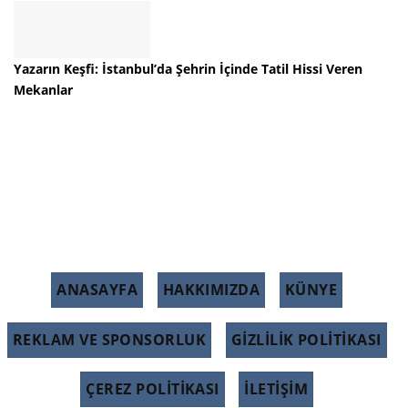
Yazarın Keşfi: İstanbul’da Şehrin İçinde Tatil Hissi Veren
Mekanlar
ANASAYFA
HAKKIMIZDA
KÜNYE
REKLAM VE SPONSORLUK
GIZLILIK POLITIKASI
ÇEREZ POLITIKASI
İLETİŞİM