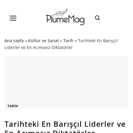
Skip
to
content
Ana sayfa
»
Kültür ve Sanat
»
Tarih
»
Tarihteki En Barışçıl
Liderler ve En Acımasız Diktatörler
TARIH
Tarihteki En Barışçıl Liderler ve
En Acımasız Diktatörler