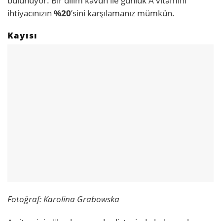
bulunuyor. Bir dilim kavun ile günlük A vitamini
ihtiyacınızın
%20
’sini karşılamanız mümkün.
Kayısı
Fotoğraf: Karolina Grabowska