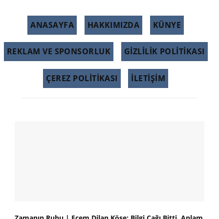
ANASAYFA
HAKKIMIZDA
KÜNYE
REKLAM VE SPONSORLUK
GIZLILIK POLITIKASI
ÇEREZ POLITIKASI
İLETİŞİM
Zamanın Ruhu | Ecem Dilan Köse: Bilgi Çağı Bitti, Anlam