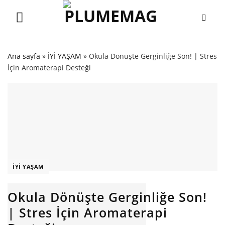
Skip
to
content
Ana sayfa
»
İYİ YAŞAM
»
Okula Dönüşte Gerginliğe Son! | Stres
İçin Aromaterapi Desteği
İYİ YAŞAM
Okula Dönüşte Gerginliğe Son!
| Stres İçin Aromaterapi