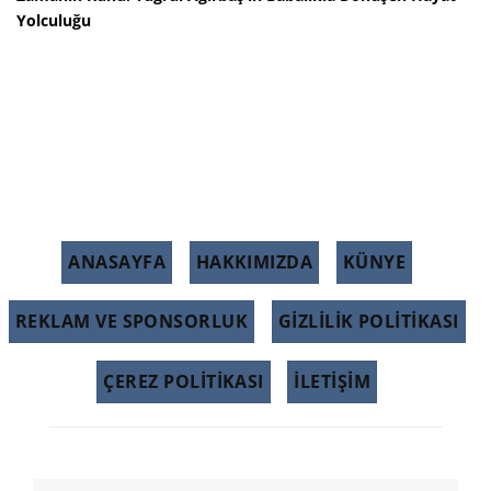
Yolculuğu
ANASAYFA
HAKKIMIZDA
KÜNYE
REKLAM VE SPONSORLUK
GIZLILIK POLITIKASI
ÇEREZ POLITIKASI
İLETİŞİM