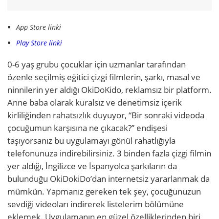
App Store linki
Play Store linki
0-6 yaş grubu çocuklar için uzmanlar tarafından
özenle seçilmiş eğitici çizgi filmlerin, şarkı, masal ve
ninnilerin yer aldığı OkiDoKido, reklamsız bir platform.
Anne baba olarak kuralsız ve denetimsiz içerik
kirliliğinden rahatsızlık duyuyor, “Bir sonraki videoda
çocuğumun karşısına ne çıkacak?” endişesi
taşıyorsanız bu uygulamayı gönül rahatlığıyla
telefonunuza indirebilirsiniz. 3 binden fazla çizgi filmin
yer aldığı, İngilizce ve İspanyolca şarkıların da
bulunduğu OkiDokiDo’dan internetsiz yararlanmak da
mümkün. Yapmanız gereken tek şey, çocuğunuzun
sevdiği videoları indirerek listelerim bölümüne
eklemek. Uygulamanın en güzel özelliklerinden biri