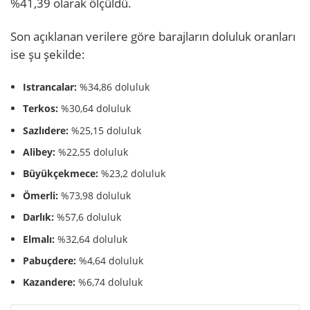
%41,39 olarak ölçüldü.
Son açıklanan verilere göre barajların doluluk oranları
ise şu şekilde:
Istrancalar:
%34,86 doluluk
Terkos:
%30,64 doluluk
Sazlıdere:
%25,15 doluluk
Alibey:
%22,55 doluluk
Büyükçekmece:
%23,2 doluluk
Ömerli:
%73,98 doluluk
Darlık:
%57,6 doluluk
Elmalı:
%32,64 doluluk
Pabuçdere:
%4,64 doluluk
Kazandere:
%6,74 doluluk