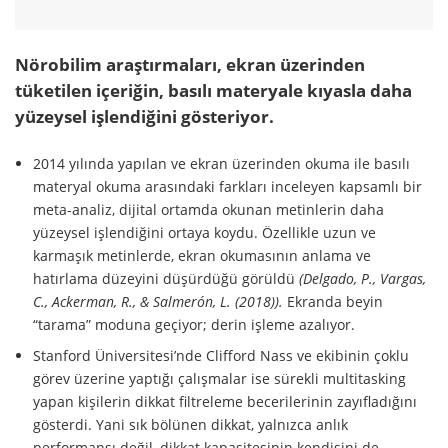
Nörobilim araştırmaları, ekran üzerinden
tüketilen içeriğin, basılı materyale kıyasla daha
yüzeysel işlendiğini gösteriyor.
2014 yılında yapılan ve ekran üzerinden okuma ile basılı
materyal okuma arasındaki farkları inceleyen kapsamlı bir
meta-analiz, dijital ortamda okunan metinlerin daha
yüzeysel işlendiğini ortaya koydu. Özellikle uzun ve
karmaşık metinlerde, ekran okumasının anlama ve
hatırlama düzeyini düşürdüğü görüldü
(Delgado, P., Vargas,
C., Ackerman, R., & Salmerón, L. (2018)).
Ekranda beyin
“tarama” moduna geçiyor; derin işleme azalıyor.
Stanford Üniversitesi’nde Clifford Nass ve ekibinin çoklu
görev üzerine yaptığı çalışmalar ise sürekli multitasking
yapan kişilerin dikkat filtreleme becerilerinin zayıfladığını
gösterdi. Yani sık bölünen dikkat, yalnızca anlık
performansı değil, dikkat kapasitesinin kendisini de