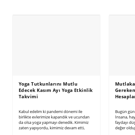
Yoga Tutkunlarını Mutlu
Mutlaka
Edecek Kasım Ayı Yoga Etkinlik
Gereken
Takvimi
Hesapla
Kabul edelim ki pandemi dönemi ile
Bugün gün
birlikte evlerimize kapandık ve ucundan
İnsana, ha
da olsa yoga yapmayı denedik. Kimimiz
faydayı d
zaten yapıyordu, kimimiz devam etti,
değer olduğ