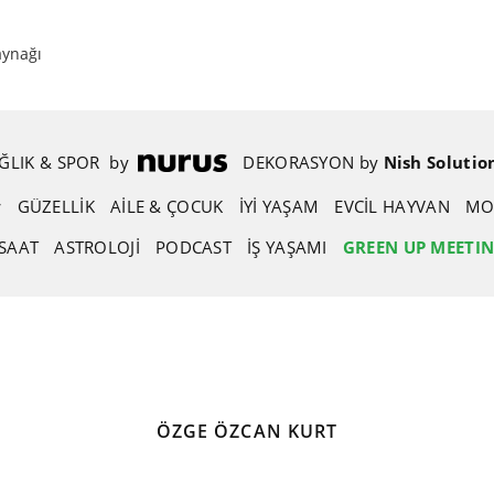
aynağı
ĞLIK & SPOR
.
by
.
DEKORASYON
.
by
.
Nish Solutio
GÜZELLIK
AİLE & ÇOCUK
İYİ YAŞAM
EVCIL HAYVAN
MO
SAAT
ASTROLOJI
PODCAST
İŞ YAŞAMI
GREEN UP MEETI
ÖZGE ÖZCAN KURT