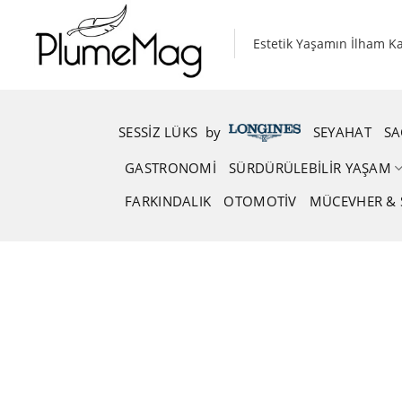
Skip
to
Estetik Yaşamın İlham K
content
SESSIZ LÜKS
.
by
.
SEYAHAT
SA
GASTRONOMI
SÜRDÜRÜLEBILIR YAŞAM
FARKINDALIK
OTOMOTIV
MÜCEVHER & 