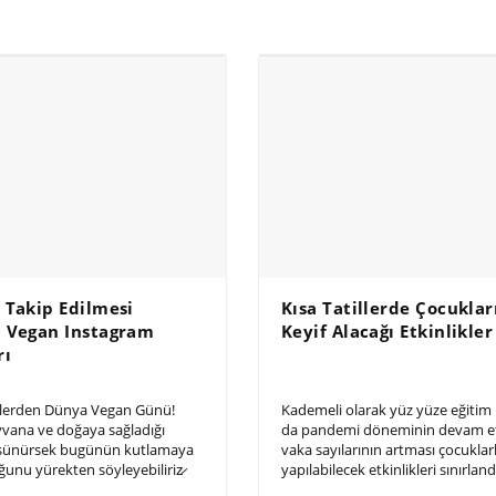
 Takip Edilmesi
Kısa Tatillerde Çocuklar
 Vegan Instagram
Keyif Alacağı Etkinlikler
rı
lerden Dünya Vegan Günü!
Kademeli olarak yüz yüze eğitim
yvana ve doğaya sağladığı
da pandemi döneminin devam e
üşünürsek bugünün kutlamaya
vaka sayılarının artması çocuklar
unu yürekten söyleyebiliriz̷
yapılabilecek etkinlikleri sınırland