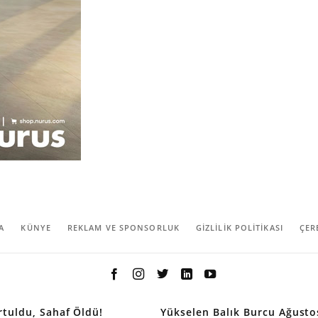
A
KÜNYE
REKLAM VE SPONSORLUK
GIZLILIK POLITIKASI
ÇER
rtuldu, Sahaf Öldü!
Yükselen Balık Burcu Ağusto