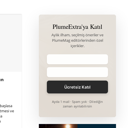
PlumeExtra'ya Katıl
Aylık ilham, seçilmiş öneriler ve
PlumeMag editörlerinden özel
içerikler.
ın
Ayda 1 mail · Spam yok · Dilediğin
 başlasa
zaman ayrılabilirsin
tmesi ve
la
ı