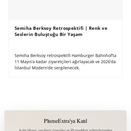
Semiha Berksoy Retrospektifi | Renk ve
Seslerin Buluştuğu Bir Yaşam
Semiha Berksoy retrospektifi Hamburger Bahnhof’ta
11 Mayıs’a kadar ziyaretçileri ağırlayacak ve 2026’da
İstanbul Modern’de sergilenecek.
PlumeExtra'ya Katıl
Aylık ilham, seçilmiş öneriler ve PlumeMag editörlerinden