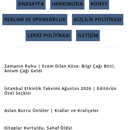
ANASAYFA
HAKKIMIZDA
KÜNYE
REKLAM VE SPONSORLUK
GIZLILIK POLITIKASI
ÇEREZ POLITIKASI
İLETİŞİM
Zamanın Ruhu | Ecem Dilan Köse: Bilgi Çağı Bitti,
Anlam Çağı Geldi
İstanbul Etkinlik Takvimi Ağustos 2026 | Editörün
Özel Seçkisi
Aslan Burcu Ünlüler | Krallar ve Kraliçeler
Kitaplar Kurtuldu, Sahaf Öldü!