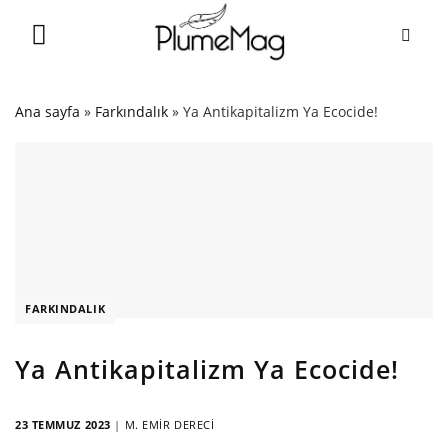
Skip
to
content
Ana sayfa
»
Farkındalık
»
Ya Antikapitalizm Ya Ecocide!
FARKINDALIK
Ya Antikapitalizm Ya Ecocide!
23 TEMMUZ 2023
|
M. EMIR DERECI