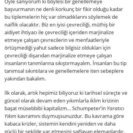
Öyle sanıyorum ki böylesi bir genellemeye
başvurmanın ne denli korkunç bir fikir olduğu kadar
bu tiplemelerin hiç var olmadıklarını söylemek de
naiflik olacaktır. Biz en iyisi çevreciliği, müthiş bir
aidiyet ihtiyacı ile çevreciliği içeriden marjinalize
etmeye çalışan çevrecilerin ve menfaatleriyle
örtüşmediği yahut sadece bilgisiz oldukları için
çevreciliği dışarıdan marjinalize etmeye çalışan
insanların tanımlarına sıkıştırmayalım. İnsanları bu tip
tanımsal sıkıntılara ve genellemelere iten sebeplere
yakından bakalım.
İlk olarak, artık hepimiz biliyoruz ki tarihsel süreçte ve
güncel olarak devam eden yıkımlarla iklim krizinin
başat müsebbibi kapitalizm… Schumpeter’in
Yaratıcı
Yıkım
kavramını duymuşsunuzdur. Bu kavrama göre
kabaca krizler, sistemin kendini yeniden ve daha
güçlü bir şekilde var etmesini sağlayan elemanlardır.