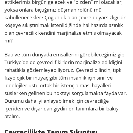
ettiklerimiz birgün gelecek ve ‘’bizden’’ mi olacaklar,
yoksa onlara biçtiğimiz düşman rolünü mü
kabullenecekler? Çoğunluk olan çevre duyarsızlığı bir
köşeye sıkıştırılmak istenildiğinde halihazırda azınlık
olan çevrecilik kendini marjinalize etmiş olmayacak
mı?
Batı ve tüm dünyada emsallerini görebileceğimiz gibi
Türkiye’de de çevreci fikirlerin marjinalize edildiğini
rahatlıkla gözlemleyebiliyoruz. Çevreci bilincin, tıpkı
fizyolojik bir ihtiyaç gibi tüm insanlık için sınıf ve
ideolojiler üstü ortak bir istenç olması hayalleri
süslerken gelinen bu noktayı sorgulamakta fayda var.
Durumu daha iyi anlayabilmek için çevreciliğe
içeriden ve dışarıdan giydirilen tanımlara bir bakış
atalım.
Çevrecilikte Tanım Sıkıntısı