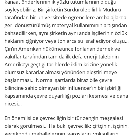
kanaat önderlerinin ikiyüzlü tutumlarının olduğu
söyleyebiliriz. Bir şirketin Sürdürülebilirlik Müdürü
tarafından bir üniversitede öğrencilere ambalajlarda
geri dönüştürülmüş materyal kullanımının artışından
bahsedilirken, aynı şirketin aynı anda işçilerinin özlük
haklarını çiğniyor veya tonlarca su israf ediyor oluşu…
Çin’in Amerikan hükümetince fonlanan dernek ve
vakıflar tarafından tam da ilk defa enerji talebinin
Amerika’yı geçtiği tarihlerde iklim krizine yönelik
olumsuz kararlar alması yönünden eleştirilmeye
başlanması… Normal şartlarda biraz bile çevre
bilincine sahip olmayan bir influencer’ın bir işbirliği
kapsamında çevre duyarlılığı pozları kesmesi ve daha
nicesi…
En önemlisi de çevreciliğin bir tür zengin meşgalesi
olarak görülmesi… Halbuki çevrecilik; çiftçinin, işçinin,
gecekondu mahallelerinin, varoşların, yoksulların