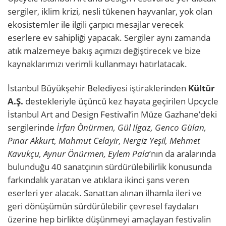
sergiler, iklim krizi, nesli tükenen hayvanlar, yok olan
ekosistemler ile ilgili çarpıcı mesajlar verecek
eserlere ev sahipliği yapacak. Sergiler aynı zamanda
atık malzemeye bakış açımızı değiştirecek ve bize
kaynaklarımızı verimli kullanmayı hatırlatacak.
İstanbul Büyükşehir Belediyesi iştiraklerinden
Kültür
A.Ş.
destekleriyle üçüncü kez hayata geçirilen Upcycle
İstanbul Art and Design Festival’in Müze Gazhane’deki
sergilerinde
İrfan Önürmen, Gül Ilgaz, Genco Gülan,
Pınar Akkurt, Mahmut Celayir, Nergiz Yeşil, Mehmet
Kavukçu, Aynur Önürmen, Eylem Pala
’nın da aralarında
bulunduğu 40 sanatçının sürdürülebilirlik konusunda
farkındalık yaratan ve atıklara ikinci şans veren
eserleri yer alacak. Sanattan alınan ilhamla ileri ve
geri dönüşümün sürdürülebilir çevresel faydaları
üzerine hep birlikte düşünmeyi amaçlayan festivalin