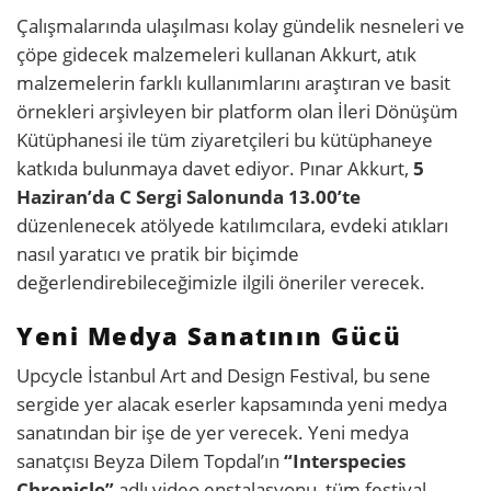
Çalışmalarında ulaşılması kolay gündelik nesneleri ve
çöpe gidecek malzemeleri kullanan Akkurt, atık
malzemelerin farklı kullanımlarını araştıran ve basit
örnekleri arşivleyen bir platform olan İleri Dönüşüm
Kütüphanesi ile tüm ziyaretçileri bu kütüphaneye
katkıda bulunmaya davet ediyor. Pınar Akkurt,
5
Haziran’da C Sergi Salonunda 13.00’te
düzenlenecek atölyede katılımcılara, evdeki atıkları
nasıl yaratıcı ve pratik bir biçimde
değerlendirebileceğimizle ilgili öneriler verecek.
Yeni Medya Sanatının Gücü
Upcycle İstanbul Art and Design Festival, bu sene
sergide yer alacak eserler kapsamında yeni medya
sanatından bir işe de yer verecek. Yeni medya
sanatçısı Beyza Dilem Topdal’ın
“Interspecies
Chronicle”
adlı video enstalasyonu, tüm festival