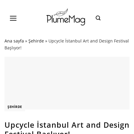
Skip
to
content
Ana sayfa
»
Şehirde
»
Upcycle İstanbul Art and Design Festival
Başlıyor!
ŞEHIRDE
Upcycle İstanbul Art and Design
Festival Başlıyor!