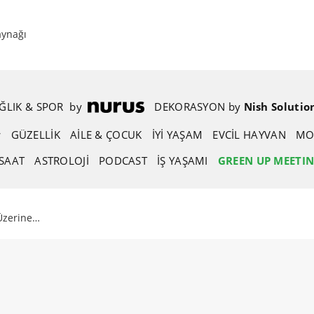
aynağı
ĞLIK & SPOR
.
by
.
DEKORASYON
.
by
.
Nish Solutio
GÜZELLIK
AİLE & ÇOCUK
İYİ YAŞAM
EVCIL HAYVAN
MO
SAAT
ASTROLOJI
PODCAST
İŞ YAŞAMI
GREEN UP MEETI
 Üzerine…