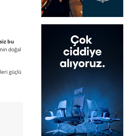
siz bu
inin doğal
leri güçlü