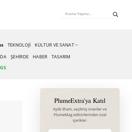
ns
TEKNOLOJI
KÜLTÜR VE SANAT
DA
ŞEHIRDE
HABER
TASARIM
NGS
PlumeExtra'ya Katıl
Aylık ilham, seçilmiş öneriler ve
PlumeMag editörlerinden özel
içerikler.