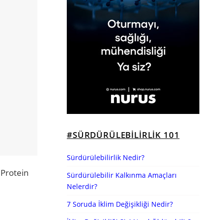
#SÜRDÜRÜLEBILIRLIK 101
Sürdürülebilirlik Nedir?
 Protein
Sürdürülebilir Kalkınma Amaçları
Nelerdir?
7 Soruda İklim Değişikliği Nedir?