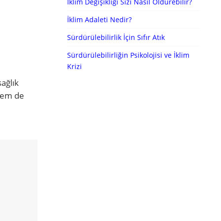
İklim Değişikliği Sizi Nasıl Öldürebilir?
İklim Adaleti Nedir?
Sürdürülebilirlik İçin Sıfır Atık
Sürdürülebilirliğin Psikolojisi ve İklim
Krizi
ağlık
 hem de