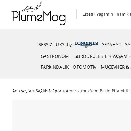
Skip
to
Estetik Yaşamın İlham K
content
SESSIZ LÜKS
.
by
.
SEYAHAT
SA
GASTRONOMI
SÜRDÜRÜLEBILIR YAŞAM
FARKINDALIK
OTOMOTIV
MÜCEVHER & 
Ana sayfa
»
Sağlık & Spor
»
Amerika’nın Yeni Besin Piramidi