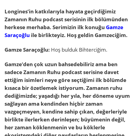
Longines’in katkılarıyla hayata geçirdiğimiz
Zamanın Ruhu podcast serisinin ilk bölümünden
herkese merhaba. Serimizin ilk konuğu
Gamze
Saraçoğlu
ile birlikteyiz. Hoş geldin Gamzeciğim.
Gamze Saraçoğlu:
Hoş bulduk Bihterciğim.
Gamze’den çok uzun bahsedebiliriz ama ben
sadece Zamanın Ruhu podcast serisine davet
ettiğim isimleri neye göre seçtiğimi ilk bölümde
kısaca bir özetlemek istiyorum. Zamanın ruhu
dediğimizde; yaşadığı her yıla, her döneme uyum
sağlayan ama kendinden hiçbir zaman
vazgeçmeyen, kendine sahip çıkan, değerleriyle
birlikte ilerlerken derinleşen; büyümenin değil,
her zaman köklenmenin ve bu köklerle
ekosistemdeki diğer paydaşların beslenmesine