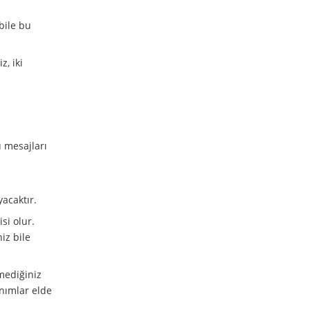
bile bu
z, iki
u mesajları
yacaktır.
si olur.
iz bile
emediğiniz
nımlar elde