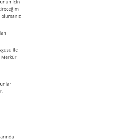
Bunun için
tireceğim
ı olursanız
adan
ygusu ile
ü Merkür
runlar
r.
larında