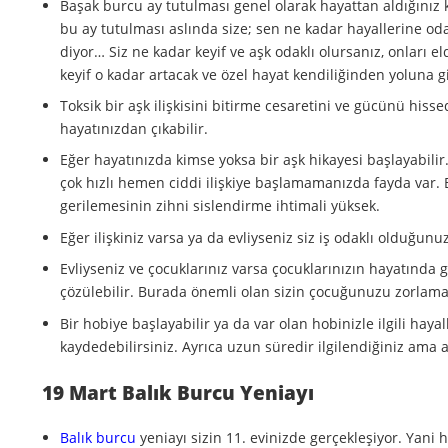
Başak burcu ay tutulması genel olarak hayattan aldığınız 
bu ay tutulması aslında size; sen ne kadar hayallerine od
diyor… Siz ne kadar keyif ve aşk odaklı olursanız, onları e
keyif o kadar artacak ve özel hayat kendiliğinden yoluna g
Toksik bir aşk ilişkisini bitirme cesaretini ve gücünü hiss
hayatınızdan çıkabilir.
Eğer hayatınızda kimse yoksa bir aşk hikayesi başlayabilir
çok hızlı hemen ciddi ilişkiye başlamamanızda fayda var. 
gerilemesinin zihni sislendirme ihtimali yüksek.
Eğer ilişkiniz varsa ya da evliyseniz siz iş odaklı olduğunu
Evliyseniz ve çocuklarınız varsa çocuklarınızın hayatında 
çözülebilir. Burada önemli olan sizin çocuğunuzu zorlamam
Bir hobiye başlayabilir ya da var olan hobinizle ilgili haya
kaydedebilirsiniz. Ayrıca uzun süredir ilgilendiğiniz ama 
19 Mart Balık Burcu Yeniayı
Balık burcu
yeniayı sizin 11. evinizde gerçekleşiyor. Yani h