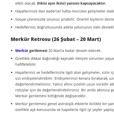
etkili olacak.
Etkisi ayın ikinci yarısını kapsayacaktır.
Hayallerinize dair kadersel hatta mucizevi gelişmeler ola
Sosyal çevrenizde ününüz artabilir. Önemli kişilerin desteğ
Hedefleriniz doğrultusunda adeta yolunuzun ilahi destekle
Merkür Retrosu (26 Şubat – 20 Mart)
Merkür
gerilemesi
20 Mart’a kadar devam edecek.
Özellikle dikkat dağınıklığı kaynaklı iletişim sorunları ya
hafifletebilir.
Hayalleriniz ve hedeflerinizle ilgili olan gelişmeler, sizin 
sizi endişelendirebilir. Endişelerinizi kenara bırakarak, 
değerlendirmelisiniz. Yalnız altını çizelim uzun süredir ak
rötuşlar için de değerlendirebilirsiniz. Bir anda aklınıza 
Merkür gerilemesi bittiğinde değişecektir.
Merkür gerilemesi genel astrolojik etkilerle birlikte bir ya
özellikle aşk konusunda ve hayallerle ilgili iyi şeyler yaptı