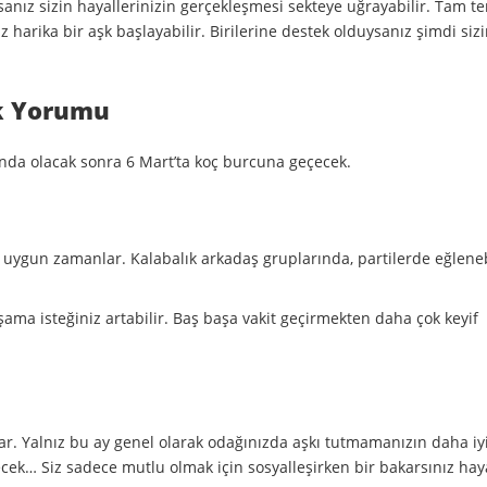
tıysanız sizin hayallerinizin gerçekleşmesi sekteye uğrayabilir. Tam te
z harika bir aşk başlayabilir. Birilerine destek olduysanız şimdi siz
k Yorumu
nda olacak sonra 6 Mart’ta koç burcuna geçecek.
n uygun zamanlar. Kalabalık arkadaş gruplarında, partilerde eğlenebi
ama isteğiniz artabilir. Baş başa vakit geçirmekten daha çok keyif
ar. Yalnız bu ay genel olarak odağınızda aşkı tutmamanızın daha iyi
ecek… Siz sadece mutlu olmak için sosyalleşirken bir bakarsınız hay