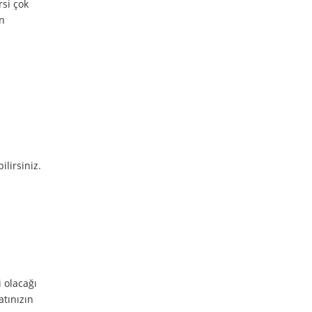
rsi çok
in
lirsiniz.
 olacağı
atınızın