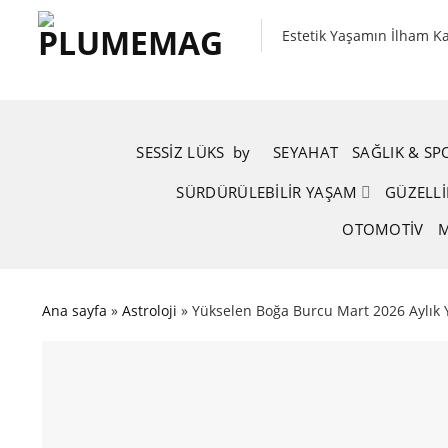
Skip
to
Estetik Yaşamın İlham K
content
SESSIZ LÜKS
.
by
.
SEYAHAT
SAĞLIK & S
SÜRDÜRÜLEBILIR YAŞAM
GÜZELLI
OTOMOTIV
M
Ana sayfa
»
Astroloji
»
Yükselen Boğa Burcu Mart 2026 Aylık