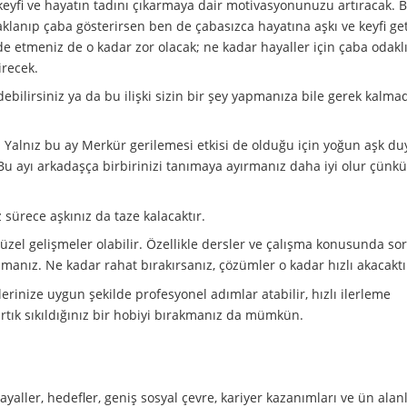
keyfi ve hayatın tadını çıkarmaya dair motivasyonunuzu artıracak. 
aklanıp çaba gösterirsen ben de çabasızca hayatına aşkı ve keyfi ge
lde etmeniz de o kadar zor olacak; ne kadar hayaller için çaba odakl
irecek.
edebilirsiniz ya da bu ilişki sizin bir şey yapmanıza bile gerek kalm
. Yalnız bu ay Merkür gerilemesi etkisi de olduğu için yoğun aşk du
Bu ayı arkadaşça birbirinizi tanımaya ayırmanız daha iyi olur çünk
z sürece aşkınız da taze kalacaktır.
güzel gelişmeler olabilir. Özellikle dersler ve çalışma konusunda so
anız. Ne kadar rahat bırakırsanız, çözümler o kadar hızlı akacaktı
llerinize uygun şekilde profesyonel adımlar atabilir, hızlı ilerleme
artık sıkıldığınız bir hobiyi bırakmanız da mümkün.
ayaller, hedefler, geniş sosyal çevre, kariyer kazanımları ve ün alan