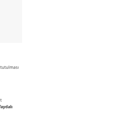
 tutulması
t
faydalı