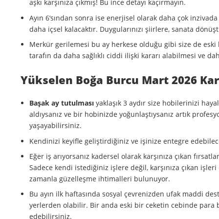
aşkı karşınıza çıkmış! Bu ince detayı kaçırmayın.
Ayın 6’sından sonra ise enerjisel olarak daha çok inzivada
daha içsel kalacaktır. Duygularınızı şiirlere, sanata dönüş
Merkür gerilemesi bu ay herkese olduğu gibi size de eski b
tarafın da daha sağlıklı ciddi ilişki kararı alabilmesi ve dah
Yükselen Boğa Burcu Mart 2026 Kar
Başak ay tutulması
yaklaşık 3 aydır size hobilerinizi hay
aldıysanız ve bir hobinizde yoğunlaştıysanız artık profesy
yaşayabilirsiniz.
Kendinizi keyifle geliştirdiğiniz ve işinize entegre edebil
Eğer iş arıyorsanız kadersel olarak karşınıza çıkan fırsatl
Sadece kendi istediğiniz işlere değil, karşınıza çıkan işl
zamanla güzelleşme ihtimalleri bulunuyor.
Bu ayın ilk haftasında sosyal çevrenizden ufak maddi deste
yerlerden olabilir. Bir anda eski bir ceketin cebinde pa
edebilirsiniz.