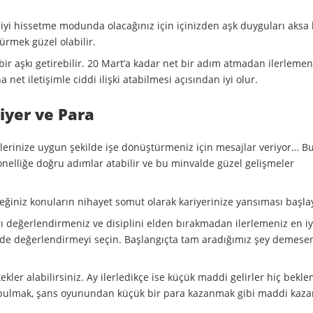
 iyi hissetme modunda olacağınız için içinizden aşk duyguları aksa 
türmek güzel olabilir.
ir aşkı getirebilir. 20 Mart’a kadar net bir adım atmadan ilerlemeni
a net iletişimle ciddi ilişki atabilmesi açısından iyi olur.
iyer ve Para
allerinize uygun şekilde işe dönüştürmeniz için mesajlar veriyor… B
onelliğe doğru adımlar atabilir ve bu minvalde güzel gelişmeler
eceğiniz konuların nihayet somut olarak kariyerinize yansıması başla
arı değerlendirmeniz ve disiplini elden bırakmadan ilerlemeniz en iyi
eri de değerlendirmeyi seçin. Başlangıçta tam aradığımız şey demesen
kler alabilirsiniz. Ay ilerledikçe ise küçük maddi gelirler hiç bekl
ra bulmak, şans oyunundan küçük bir para kazanmak gibi maddi kaza