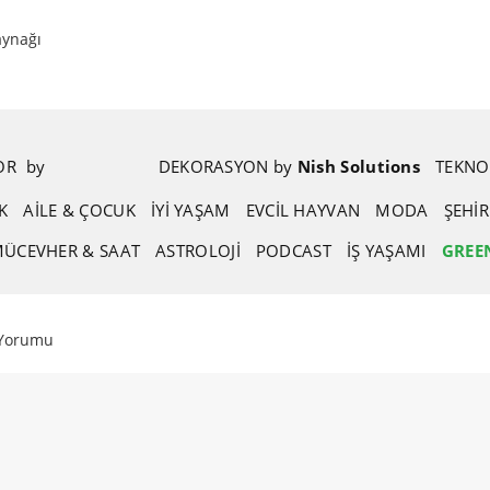
aynağı
POR
.
by
.
DEKORASYON
.
by
.
Nish Solutions
TEKNO
K
AİLE & ÇOCUK
İYİ YAŞAM
EVCIL HAYVAN
MODA
ŞEHI
ÜCEVHER & SAAT
ASTROLOJI
PODCAST
İŞ YAŞAMI
GREE
 Yorumu