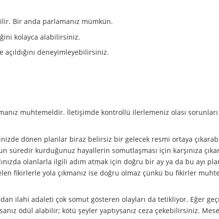
bilir. Bir anda parlamanız mümkün.
ini kolayca alabilirsiniz.
 açıldığını deneyimleyebilirsiniz.
şamanız muhtemeldir. İletişimde kontrollü ilerlemeniz olası sorunlar
içinizde dönen planlar biraz belirsiz bir gelecek resmi ortaya çıkarab
uzun süredir kurduğunuz hayallerin somutlaşması için karşınıza çıkan
lınızda olanlarla ilgili adım atmak için doğru bir ay ya da bu ayı pl
gelen fikirlerle yola çıkmanız ise doğru olmaz çünkü bu fikirler muh
ndan ilahi adaleti çok somut gösteren olayları da tetikliyor. Eğer ge
ysanız ödül alabilir; kötü şeyler yaptıysanız ceza çekebilirsiniz. Mese