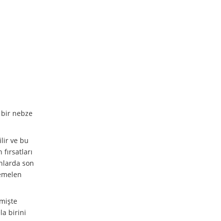
ı bir nebze
ilir ve bu
 fırsatları
anlarda son
temelen
çmişte
la birini