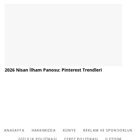
2026 Nisan İlham Panosu: Pinterest Trendleri
ANASAYFA
HAKKIMIZDA
KÜNYE
REKLAM VE SPONSORLUK
GIZLILIK POLITIKASI
ÇEREZ POLITIKASI
İLETİŞİM