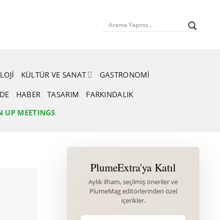
LOJI
KÜLTÜR VE SANAT
GASTRONOMI
RDE
HABER
TASARIM
FARKINDALIK
N UP MEETINGS
PlumeExtra'ya Katıl
Aylık ilham, seçilmiş öneriler ve
PlumeMag editörlerinden özel
içerikler.