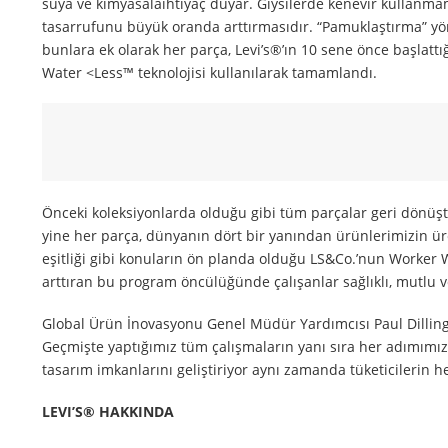
suya ve kimyasalaihtiyaç duyar. Giysilerde kenevir kullanma
tasarrufunu büyük oranda arttırmasıdır. “Pamuklaştırma” yö
bunlara ek olarak her parça, Levi’s®’ın 10 sene önce başlattı
Water <Less™ teknolojisi kullanılarak tamamlandı.
Önceki koleksiyonlarda olduğu gibi tüm parçalar geri dönüştür
yine her parça, dünyanın dört bir yanından ürünlerimizin üre
eşitliği gibi konuların ön planda olduğu LS&Co.’nun Worker We
arttıran bu program öncülüğünde çalışanlar sağlıklı, mutlu ve 
Global Ürün İnovasyonu Genel Müdür Yardımcısı Paul Dilling
Geçmişte yaptığımız tüm çalışmaların yanı sıra her adımımızda
tasarım imkanlarını geliştiriyor aynı zamanda tüketicilerin 
LEVI’S® HAKKINDA