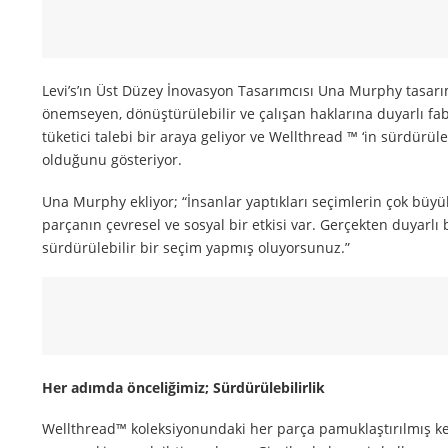
Levi’s’ın Üst Düzey İnovasyon Tasarımcısı Una Murphy tasarım
önemseyen, dönüştürülebilir ve çalışan haklarına duyarlı fabr
tüketici talebi bir araya geliyor ve Wellthread ™ ‘in sürdürü
olduğunu gösteriyor.
Una Murphy ekliyor; “İnsanlar yaptıkları seçimlerin çok büyü
parçanın çevresel ve sosyal bir etkisi var. Gerçekten duyarlı
sürdürülebilir bir seçim yapmış oluyorsunuz.”
Her adımda önceliğimiz; Sürdürülebilirlik
Wellthread™ koleksiyonundaki her parça pamuklaştırılmış ken