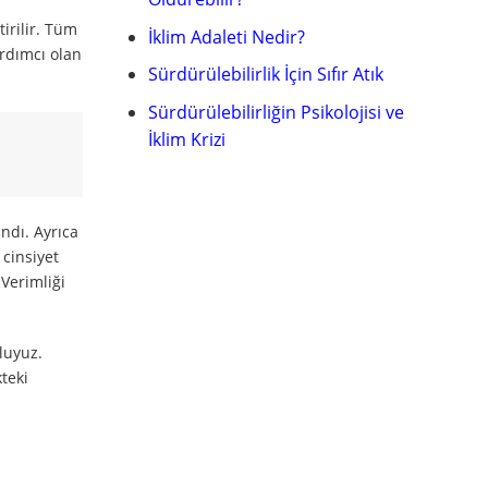
irilir. Tüm
İklim Adaleti Nedir?
ardımcı olan
Sürdürülebilirlik İçin Sıfır Atık
Sürdürülebilirliğin Psikolojisi ve
İklim Krizi
ndı. Ayrıca
 cinsiyet
 Verimliği
luyuz.
teki