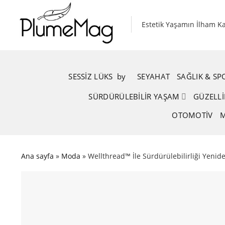
Skip
to
Estetik Yaşamın İlham K
content
SESSIZ LÜKS
.
by
.
SEYAHAT
SAĞLIK & S
SÜRDÜRÜLEBILIR YAŞAM
GÜZELLI
OTOMOTIV
M
Ana sayfa
»
Moda
»
Wellthread™ İle Sürdürülebilirliği Yenid