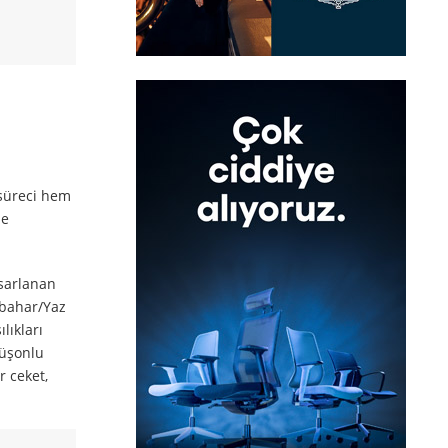
 süreci hem
le
asarlanan
kbahar/Yaz
lıkları
püşonlu
r ceket,