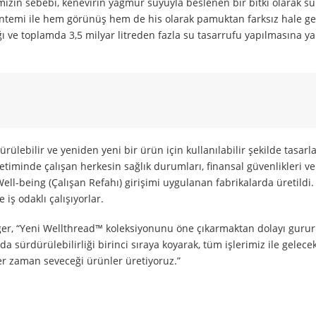
mızın sebebi, kenevirin yağmur suyuyla beslenen bir bitki olarak su
ntemi ile hem görünüş hem de his olarak pamuktan farksız hale get
ğı ve toplamda 3,5 milyar litreden fazla su tasarrufu yapılmasına y
ülebilir ve yeniden yeni bir ürün için kullanılabilir şekilde tasarla
timinde çalışan herkesin sağlık durumları, finansal güvenlikleri ve
ll-being (Çalışan Refahı) girişimi uygulanan fabrikalarda üretildi.
iş odaklı çalışıyorlar.
er, “Yeni Wellthread™ koleksiyonunu öne çıkarmaktan dolayı gurur
 sürdürülebilirliği birinci sıraya koyarak, tüm işlerimiz ile gelecek
her zaman seveceği ürünler üretiyoruz.”