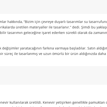
lar hakkında, “Bizim için çevreye duyarlı tasarımlar su tasarrufun
ikalarda üretilen materyaller ile tasarlanır.” dedi. Şimdi bu yaklaş
lebilir tasarımın geleceğine işaret ederken sürekli olarak da zamanı
k değişimler yaratacağının farkına varmaya başladılar. Satın aldığı
 bir süreç ile tasarlanmış ve uzun ömürlü bir ürün aldığınızda daha
evir kullanılarak üretildi. Kenevir yetişirken genellikle pamuktan