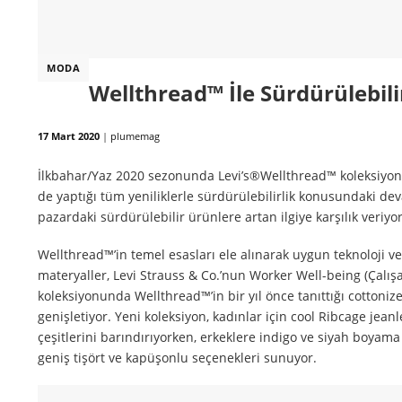
MODA
Wellthread™ İle Sürdürülebili
17 Mart 2020
|
plumemag
İlkbahar/Yaz 2020 sezonunda Levi’s®Wellthread™ koleksiyonu
de yaptığı tüm yeniliklerle sürdürülebilirlik konusundaki dev
pazardaki sürdürülebilir ürünlere artan ilgiye karşılık veriyor
Wellthread™’in temel esasları ele alınarak uygun teknoloji v
materyaller, Levi Strauss & Co.’nun Worker Well-being (Çalış
koleksiyonunda Wellthread™’in bir yıl önce tanıttığı cottoniz
genişletiyor. Yeni koleksiyon, kadınlar için cool Ribcage jeanl
çeşitlerini barındırıyorken, erkeklere indigo ve siyah boyam
geniş tişört ve kapüşonlu seçenekleri sunuyor.