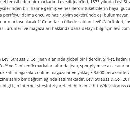
mel temsil eden bir markadır. Levi’s® jean’leri, 1873 yılında Levi St
ilerinden biri haline gelmiş ve nesillerdir tüketicilerin hayal güc
a portföyü, daima öncü ve hazır giyim sektöründe eşi bulunmayan y
ar markası olarak 110’dan fazla ülkede satılan Levi’s® ürünleri, in
kası, ürünleri ve mağazaları hakkında daha detaylı bilgi için levi.co
evi Strauss & Co., jean alanında global bir liderdir. Şirket, kadın, 
 Co.™ ve Denizen® markaları altında jean, spor giyim ve aksesuarlar
çok katlı mağazalar, online mağazalar ve yaklaşık 3.000 perakende v
ine sahip bir dağıtım ağında satılmaktadır. Levi Strauss & Co., 201
 bilgi için internet sitesini ziyaret edebilirsiniz: http://levistrauss.