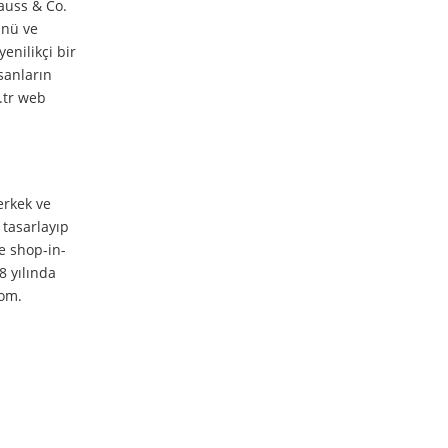
rauss & Co.
ünü ve
enilikçi bir
sanların
m.tr web
erkek ve
 tasarlayıp
e shop-in-
8 yılında
com.