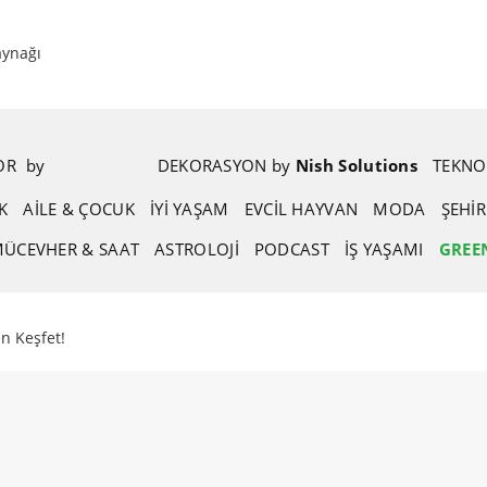
aynağı
POR
.
by
.
DEKORASYON
.
by
.
Nish Solutions
TEKNO
K
AİLE & ÇOCUK
İYİ YAŞAM
EVCIL HAYVAN
MODA
ŞEHI
ÜCEVHER & SAAT
ASTROLOJI
PODCAST
İŞ YAŞAMI
GREE
en Keşfet!