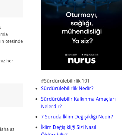
u
ımla
nın ötesinde
mız her
#Sürdürülebilirlik 101
Sürdürülebilirlik Nedir?
Sürdürülebilir Kalkınma Amaçları
Nelerdir?
7 Soruda İklim Değişikliği Nedir?
İklim Değişikliği Sizi Nasıl
 daha az
Öldürebilir?