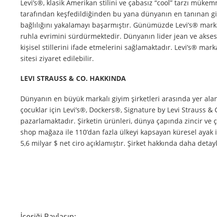
Levi’s®, klasik Amerikan stilini ve çabasız “cool” tarzı mükem
tarafından keşfedildiğinden bu yana dünyanın en tanınan giys
bağlılığını yakalamayı başarmıştır. Günümüzde Levi’s® mark
ruhla evrimini sürdürmektedir. Dünyanın lider jean ve aksesu
kişisel stillerini ifade etmelerini sağlamaktadır. Levi’s® mar
sitesi ziyaret edilebilir.
LEVI STRAUSS & CO. HAKKINDA
Dünyanın en büyük markalı giyim şirketleri arasında yer alan L
çocuklar için Levi’s®, Dockers®, Signature by Levi Strauss &
pazarlamaktadır. Şirketin ürünleri, dünya çapında zincir ve 
shop mağaza ile 110’dan fazla ülkeyi kapsayan küresel ayak iz
5,6 milyar $ net ciro açıklamıştır. Şirket hakkında daha detaylı
İçeriği Paylaşın: