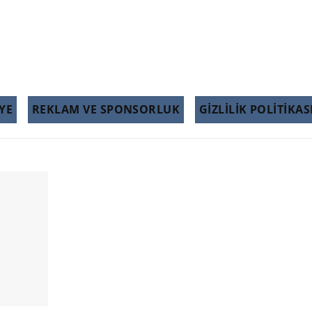
YE
REKLAM VE SPONSORLUK
GIZLILIK POLITIKAS