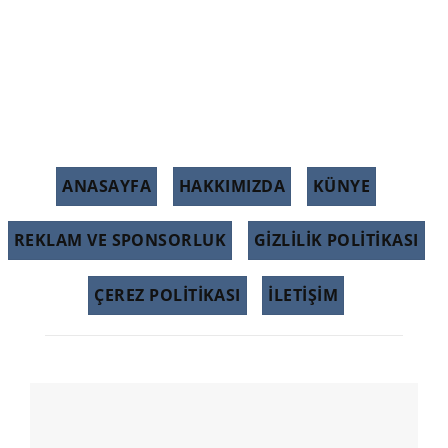
ANASAYFA
HAKKIMIZDA
KÜNYE
REKLAM VE SPONSORLUK
GIZLILIK POLITIKASI
ÇEREZ POLITIKASI
İLETİŞİM