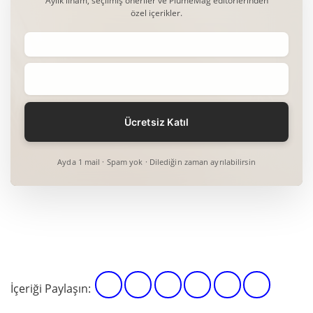
Aylık ilham, seçilmiş öneriler ve PlumeMag editörlerinden
özel içerikler.
Ayda 1 mail · Spam yok · Dilediğin zaman ayrılabilirsin
İçeriği Paylaşın: