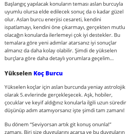
Başlangıç yapılacak konuların teması aslan burcuyla
uyumlu olursa elde edilecek sonuç da o kadar güzel
olur. Aslan burcu enerjisi cesareti, kendini
ispatlamayı, kendini öne çıkarmayı, gerçekten mutlu
olacağın konularda ilerlemeyi çok iyi destekler. Bu
temalara göre yeni adımlar atarsanız iyi sonuçlar
almanız da daha kolay olabilir. Şimdi de yükselen
burçlara göre daha detaylı yorumlara geçelim…
Yükselen
Koç Burcu
Yükselen koçlar için aslan burcunda yeniay astrolojik
olarak 5.evlerinde gerçekleşecek. Aşk, hobiler,
çocuklar ve keyif aldığınız konularla ilgili uzun süredir
düşünüp adım atamıyorsanız işte şimdi tam zamanı!
Bu dönem “Seviyorsan artık git konuş onunla!”
zamanı. Biri size duygularını açarsa ve bu duyguların