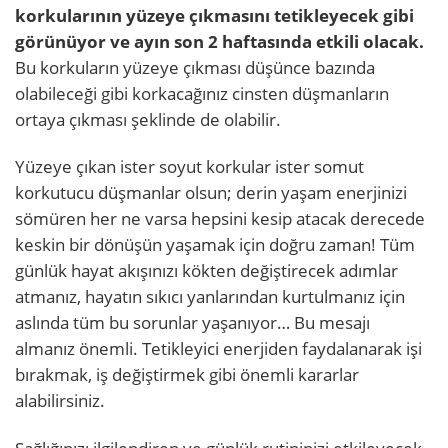
korkularının yüzeye çıkmasını tetikleyecek gibi
görünüyor ve ayın son 2 haftasında etkili olacak.
Bu korkuların yüzeye çıkması düşünce bazında
olabileceği gibi korkacağınız cinsten düşmanların
ortaya çıkması şeklinde de olabilir.
Yüzeye çıkan ister soyut korkular ister somut
korkutucu düşmanlar olsun; derin yaşam enerjinizi
sömüren her ne varsa hepsini kesip atacak derecede
keskin bir dönüşün yaşamak için doğru zaman! Tüm
günlük hayat akışınızı kökten değiştirecek adımlar
atmanız, hayatın sıkıcı yanlarından kurtulmanız için
aslında tüm bu sorunlar yaşanıyor… Bu mesajı
almanız önemli. Tetikleyici enerjiden faydalanarak işi
bırakmak, iş değiştirmek gibi önemli kararlar
alabilirsiniz.