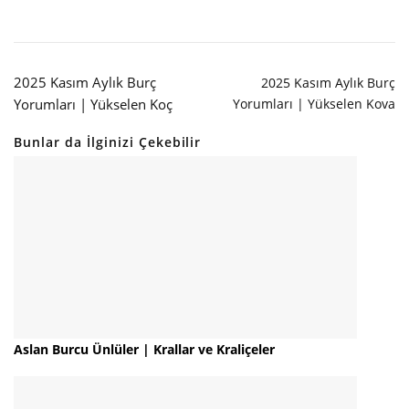
2025 Kasım Aylık Burç
2025 Kasım Aylık Burç
Yorumları | Yükselen Koç
Yorumları | Yükselen Kova
Bunlar da İlginizi Çekebilir
Aslan Burcu Ünlüler | Krallar ve Kraliçeler