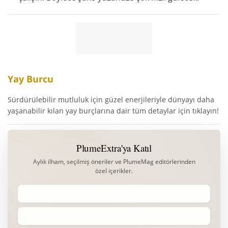
Yay Burcu
Sürdürülebilir mutluluk için güzel enerjileriyle dünyayı daha
yaşanabilir kılan yay burçlarına dair tüm detaylar için tıklayın!
PlumeExtra'ya Katıl
Aylık ilham, seçilmiş öneriler ve PlumeMag editörlerinden
özel içerikler.