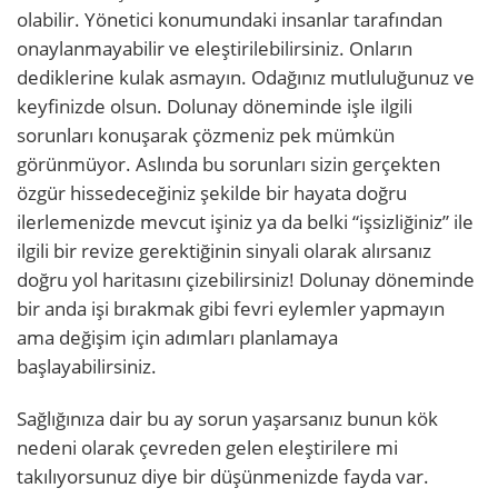
olabilir. Yönetici konumundaki insanlar tarafından
onaylanmayabilir ve eleştirilebilirsiniz. Onların
dediklerine kulak asmayın. Odağınız mutluluğunuz ve
keyfinizde olsun. Dolunay döneminde işle ilgili
sorunları konuşarak çözmeniz pek mümkün
görünmüyor. Aslında bu sorunları sizin gerçekten
özgür hissedeceğiniz şekilde bir hayata doğru
ilerlemenizde mevcut işiniz ya da belki “işsizliğiniz” ile
ilgili bir revize gerektiğinin sinyali olarak alırsanız
doğru yol haritasını çizebilirsiniz! Dolunay döneminde
bir anda işi bırakmak gibi fevri eylemler yapmayın
ama değişim için adımları planlamaya
başlayabilirsiniz.
Sağlığınıza dair bu ay sorun yaşarsanız bunun kök
nedeni olarak çevreden gelen eleştirilere mi
takılıyorsunuz diye bir düşünmenizde fayda var.