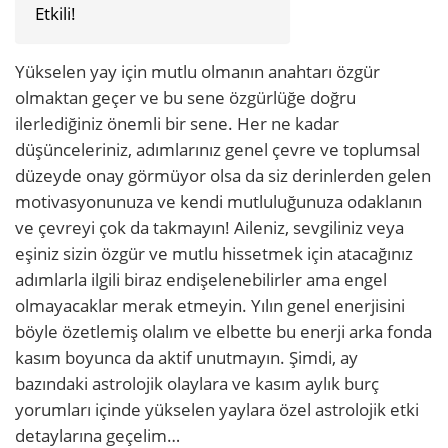
Etkili!
Yükselen yay için mutlu olmanın anahtarı özgür
olmaktan geçer ve bu sene özgürlüğe doğru
ilerlediğiniz önemli bir sene. Her ne kadar
düşünceleriniz, adımlarınız genel çevre ve toplumsal
düzeyde onay görmüyor olsa da siz derinlerden gelen
motivasyonunuza ve kendi mutluluğunuza odaklanın
ve çevreyi çok da takmayın! Aileniz, sevgiliniz veya
eşiniz sizin özgür ve mutlu hissetmek için atacağınız
adımlarla ilgili biraz endişelenebilirler ama engel
olmayacaklar merak etmeyin. Yılın genel enerjisini
böyle özetlemiş olalım ve elbette bu enerji arka fonda
kasım boyunca da aktif unutmayın. Şimdi, ay
bazındaki astrolojik olaylara ve kasım aylık burç
yorumları içinde yükselen yaylara özel astrolojik etki
detaylarına geçelim…