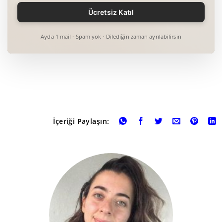
Ayda 1 mail · Spam yok · Dilediğin zaman ayrılabilirsin
İçeriği Paylaşın: