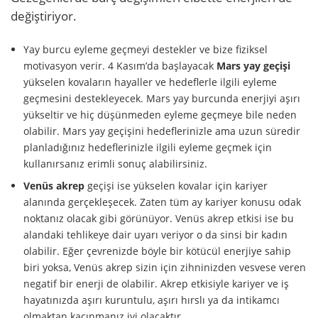
değiştiriyor.
Yay burcu eyleme geçmeyi destekler ve bize fiziksel
motivasyon verir. 4 Kasım’da başlayacak
Mars yay geçişi
yükselen kovaların hayaller ve hedeflerle ilgili eyleme
geçmesini destekleyecek. Mars yay burcunda enerjiyi aşırı
yükseltir ve hiç düşünmeden eyleme geçmeye bile neden
olabilir. Mars yay geçişini hedeflerinizle ama uzun süredir
planladığınız hedeflerinizle ilgili eyleme geçmek için
kullanırsanız erimli sonuç alabilirsiniz.
Venüs akrep
geçişi ise yükselen kovalar için kariyer
alanında gerçekleşecek. Zaten tüm ay kariyer konusu odak
noktanız olacak gibi görünüyor. Venüs akrep etkisi ise bu
alandaki tehlikeye dair uyarı veriyor o da sinsi bir kadın
olabilir. Eğer çevrenizde böyle bir kötücül enerjiye sahip
biri yoksa, Venüs akrep sizin için zihninizden vesvese veren
negatif bir enerji de olabilir. Akrep etkisiyle kariyer ve iş
hayatınızda aşırı kuruntulu, aşırı hırslı ya da intikamcı
olmaktan kaçınmanız iyi olacaktır.