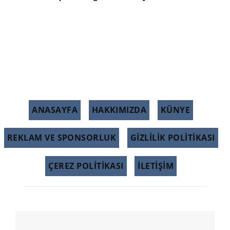
ANASAYFA
HAKKIMIZDA
KÜNYE
REKLAM VE SPONSORLUK
GIZLILIK POLITIKASI
ÇEREZ POLITIKASI
İLETİŞİM