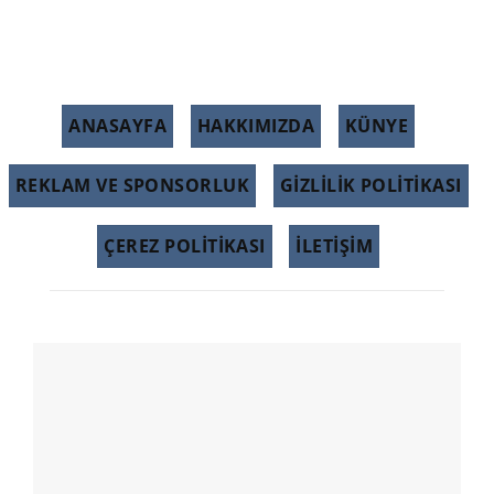
ANASAYFA
HAKKIMIZDA
KÜNYE
REKLAM VE SPONSORLUK
GIZLILIK POLITIKASI
ÇEREZ POLITIKASI
İLETİŞİM