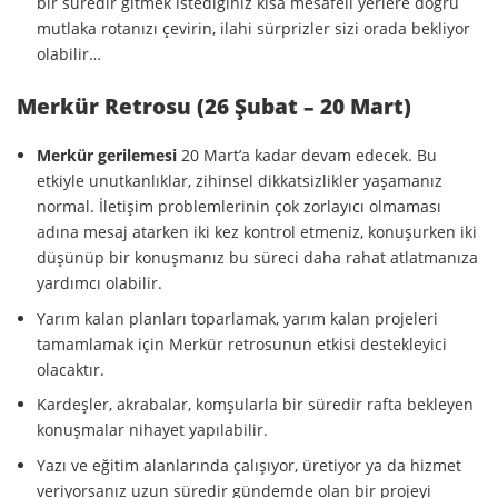
bir süredir gitmek istediğiniz kısa mesafeli yerlere doğru
mutlaka rotanızı çevirin, ilahi sürprizler sizi orada bekliyor
olabilir…
Merkür Retrosu (26 Şubat – 20 Mart)
Merkür gerilemesi
20 Mart’a kadar devam edecek. Bu
etkiyle unutkanlıklar, zihinsel dikkatsizlikler yaşamanız
normal. İletişim problemlerinin çok zorlayıcı olmaması
adına mesaj atarken iki kez kontrol etmeniz, konuşurken iki
düşünüp bir konuşmanız bu süreci daha rahat atlatmanıza
yardımcı olabilir.
Yarım kalan planları toparlamak, yarım kalan projeleri
tamamlamak için Merkür retrosunun etkisi destekleyici
olacaktır.
Kardeşler, akrabalar, komşularla bir süredir rafta bekleyen
konuşmalar nihayet yapılabilir.
Yazı ve eğitim alanlarında çalışıyor, üretiyor ya da hizmet
veriyorsanız uzun süredir gündemde olan bir projeyi