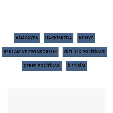
ANASAYFA
HAKKIMIZDA
KÜNYE
REKLAM VE SPONSORLUK
GIZLILIK POLITIKASI
ÇEREZ POLITIKASI
İLETİŞİM