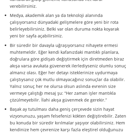
verebilirsiniz.
Medya, akademik alan ya da teknoloji alanında
çalışıyorsanız dünyadaki gelişmelere göre yeni bir rota
belirleyebilirsiniz. Belki var olan duruma nokta koyarak
yeni bir sayfa açabilirsiniz.
Bir süredir bir davayla uğraşıyorsanız nihayete ermesi
muhtemeldir. Eğer kendi kafanızdaki mantıklı planlara,
doğrulara göre gidişatı değiştirmek için diretmeden biraz
akışa varsa avukata güvenerek ilerlediyseniz olumlu sonuç
almanız olası. Eğer her detayı isteklerinize uydurmaya
çalıştıysanız çok mutlu olmayacağınız sonuçlar da olabilir.
Yalnız sonuç her ne olursa olsun aslında evrenin size
vermeye çalıştığı mesaj şu: “Her zaman işler mantıkla
çözülmeyebilir. İlahi akışa güvenmek de gerekir.”
Başak ay tutulması daha geniş çerçevede sizin hayat
vizyonunuzu, yaşam felsefenizi kökten değiştirebilir. Zaten
bu konuda bir süredir kırılmalar yaşıyor olabilirsiniz. Hem
kendinize hem çevrenize karşı fazla eleştirel olduğunuzu