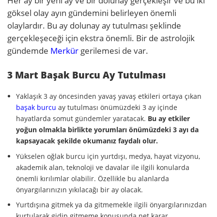
Her ay bir yeni ay ve bir dolunay gerçekleşir ve bu iki
göksel olay ayın gündemini belirleyen önemli
olaylardır. Bu ay dolunay ay tutulması şeklinde
gerçekleşeceği için ekstra önemli. Bir de astrolojik
gündemde
Merkür
gerilemesi de var.
3 Mart Başak Burcu Ay Tutulması
Yaklaşık 3 ay öncesinden yavaş yavaş etkileri ortaya çıkan
başak burcu
ay tutulması önümüzdeki 3 ay içinde
hayatlarda somut gündemler yaratacak.
Bu ay etkiler
yoğun olmakla birlikte yorumları önümüzdeki 3 ayı da
kapsayacak şekilde okumanız faydalı olur.
Yükselen oğlak burcu için yurtdışı, medya, hayat vizyonu,
akademik alan, teknoloji ve davalar ile ilgili konularda
önemli kırılımlar olabilir. Özellikle bu alanlarda
önyargılarınızın yıkılacağı bir ay olacak.
Yurtdışına gitmek ya da gitmemekle ilgili önyargılarınızdan
kurtularak gidip gitmeme konusunda net karar